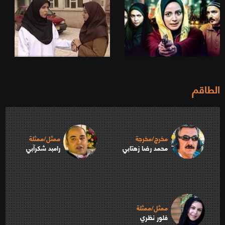
الطاقم
مخرج/مخرجة
ممثل/ممثلة
محمد رضا زهتابي
رامبد شكرآبي
ممثل/ممثلة
فلور نظري