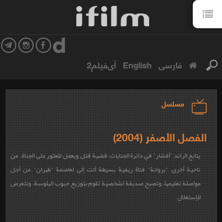
فارسی
English
آی‌فیلم2
مسلسل
الفصل الأصفر (2004)
يتابع الرائد "أفشار" في دائرة الجنايات، قضية قتل ويعمل للعثور على الجناة. من
ناحية أخرى، "بروانة" فتاة ريفية بسيطة أتت إلى لعاصمة "طهران" من أجل
مواصلة تعليمها، وتصبح صديقة لشخصية تقوم بتوزيع حبوب الهلوسة، وتتعرض
للإستغلال