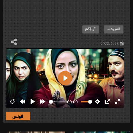
المزيد...
آراؤكم
2022/1/28
Play
00:00
Restart
Rewind
Play
Forward
Settings
PIP
Enter
10s
10s
fullscre
آنونس