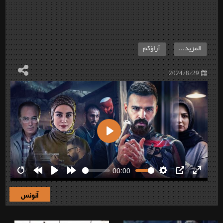
المزيد...
آراؤكم
2024/8/29
Play
00:00
Restart
Rewind
Play
Forward
Settings
PIP
Enter
10s
10s
fullscre
آنونس