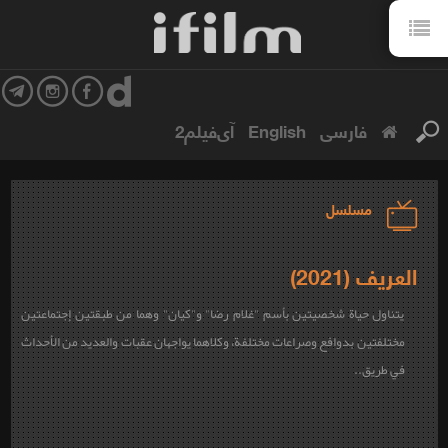
فارسی
English
آی‌فیلم2
مسلسل
العريف (2021)
يتناول حياة شخصيتين بأسم "غلام رضا" و"كيان" وهما من طبقتين إجتماعتين
مختلفتين بدوافع وصراعات مختلفة، وكلاهما يواجهان عقبات والعديد من الأحداث
في طريق..