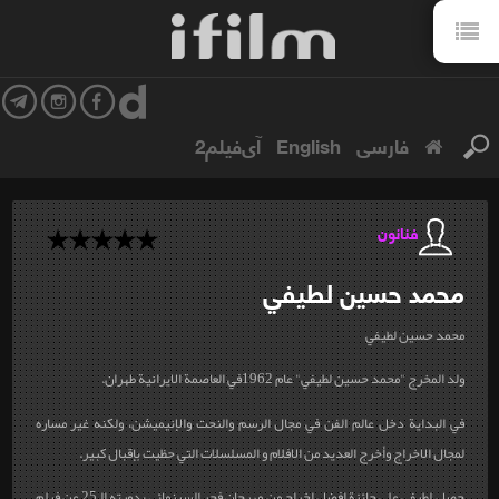
فارسی
English
آی‌فیلم2
فنانون
محمد حسين
لطيفي
محمد حسين لطيفي
ولد المخرج "محمد حسين لطيفي" عام 1962في العاصمة الايرانية طهران.
في البداية دخل عالم الفن في مجال الرسم والنحت والإنيميشن، ولكنه غير مساره
لمجال الاخراج وأخرج العديد من الافلام و المسلسلات التي حظيت بإقبال كبير.
حصل لطيفي على جائزة افضل اخراج من مهرجان فجر السينمائي بدورته الـ25 عن فيلم