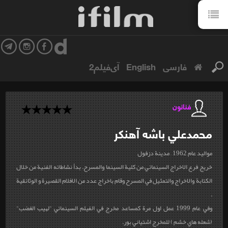
فارسی
English
آی‌فیلم2
فنانون
محمدعلي
باشه آهنكر
مواليد عام 1962 – مدينة دزفول
خريج فرع الاخراج السينمائي من كلية السينما والمسرح. بدأ نشاطاته الفنية من خلال
الكتابة والاخراج والتمثيل في المسرح وقام باخراج عدد من الافلام القصيرة و الوثائقية
.
وفي عام 1999 عمل اول مرة كمساعد مخرج في الفيلم السينمائي "لهيب الغضب"
(شعله هاي خشم ) للمخرج اشتياني بور.