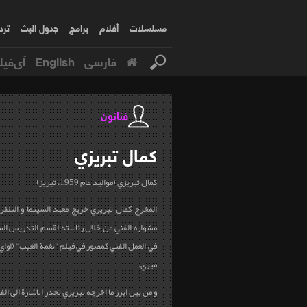
مسلسلات
أفلام
برامج
جدول البث
ترد
فارسی
English
آی‌فیل
فنانون
كمال
تبريزي
كمال تبريزي (مواليد عام 1959، تبريز)
المخرج كمال تبريزي خريج معهد السينما و التلفز
في العمل الفني كمصور في فيلم "نغمة الغيب" (او
ميري.
و من بين ابرز ما اخرجه تبريزي تجدر الاشارة الى الفي