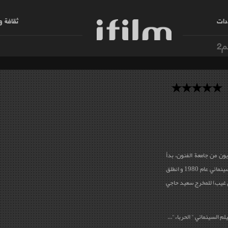
دات
ثقافة 
م2
يون من جامعة الفنون، بدأ
مشواره الفني من خلال رئاسته لقسم التدريس السينمائي عام 1980 و انطلق
اي غيب) للمخرج سعيد حاجي
لم السينمائي " الحرباء"...