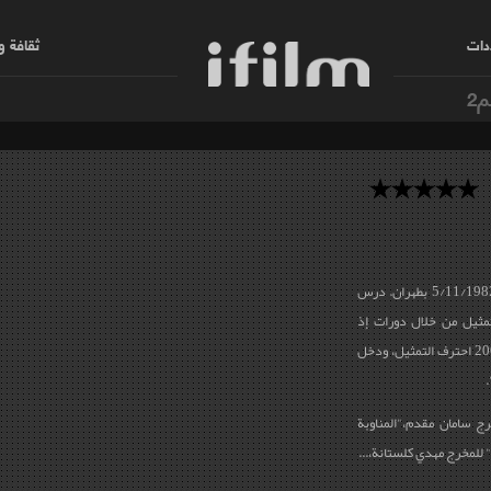
دات
ثقافة 
م2
أميرحسين آرمان ممثل سينمائي تلفزيوني، ولد 5/11/1982 بطهران. درس
التمثيل من خلال دورات إذ
تتلمذ على المرحوم مصطفى اسكويي وفي سنة 2004 احترف التمثيل، ودخل
.
رج سامان مقدم،"المناوبة
للمخرج مهدي كلستانة،...