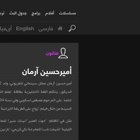
مسلسلات
أفلام
برامج
جدول البث
ترد
فارسی
English
آی‌فیل
فنانون
أميرحسين
آرمان
الديكور، يتكلم اللغة الانجليزية بطلاقة، تعلم 
السينما من خلال فيلم "زواج على الطريقة الايرانية"
مثل في الافلام: "حوت العنبر"(نهنك عنبر) للمخ
الليلية"(شيفت شب) للمخرجة نكي كريمي،"نازنين" 