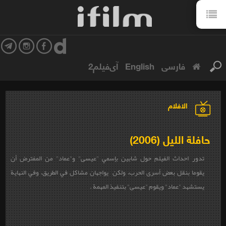
فارسی
English
آی‌فیلم2
الافلام
حافلة الليل (2006)
تدور احداث الفيلم حول شابين بإسمي "عيسى" و"عماد" من المفترض أن
يقوما بنقل بعض أسرى الحرب، ولكن يواجهان مشاكل في الطريق، وفي النهاية
يستشهد "عماد" ويقوم "عيسى" بتنفيذ المهمة .