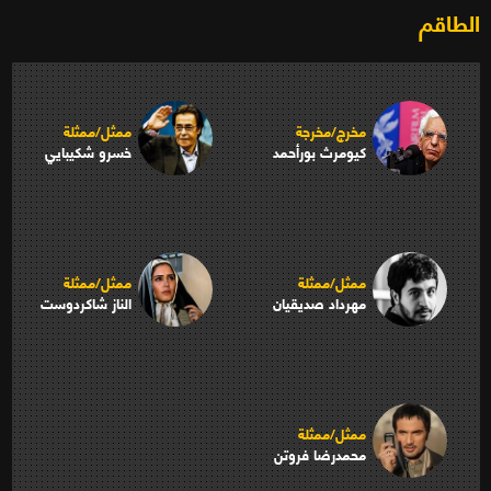
الطاقم
مخرج/مخرجة
ممثل/ممثلة
کیومرث بورأحمد
خسرو شكيبايي
ممثل/ممثلة
ممثل/ممثلة
مهرداد صديقيان
الناز شاكردوست
ممثل/ممثلة
محمدرضا فروتن