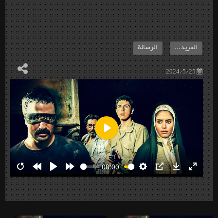
المزيد...
الرسالة
2024/5/25
Play
00:00
Restart
Rewind
Play
Forward
Settings
PIP
Download
Enter
10s
10s
fullscre