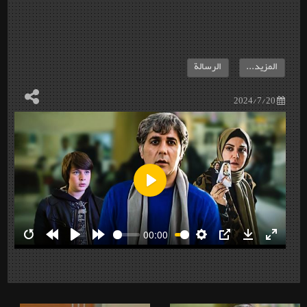
المزيد...
الرسالة
2024/7/20
Play
00:00
Restart
Rewind
Play
Forward
Settings
PIP
Download
Enter
10s
10s
fullscre