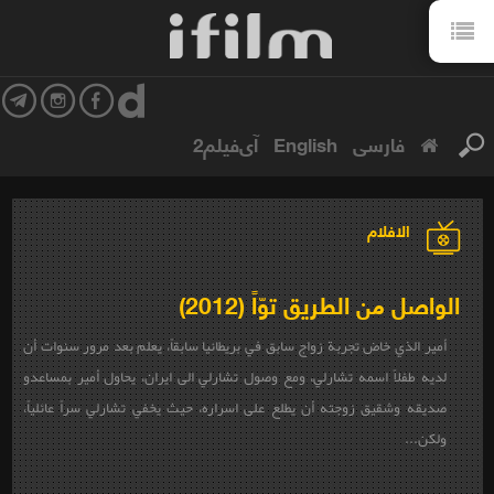
فارسی
English
آی‌فیلم2
الافلام
الواصل من الطريق توّاً (2012)
أمير الذي خاض تجربة زواج سابق في بريطانيا سابقاً، يعلم بعد مرور سنوات أن
لديه طفلاً اسمه تشارلي، ومع وصول تشارلي الى ايران، يحاول أمير بمساعدو
صديقه وشقيق زوجته أن يطلع على اسراره، حيث يخفي تشارلي سراً عائلياً،
ولكن...