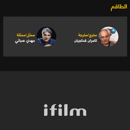
الطاقم
مخرج/مخرجة
ممثل/ممثلة
كامران قدكجيان
مهدي صبائي