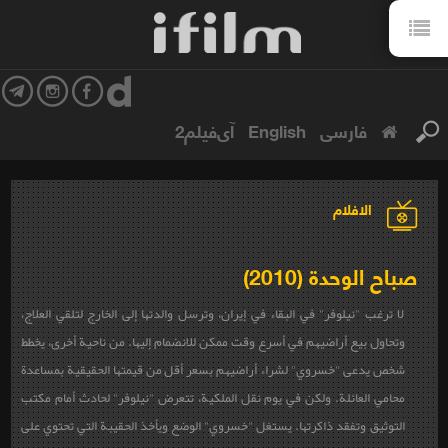
فارسی
English
آی‌فیلم2
الافلام
صباح الوحدة (2010)
لا ترغب "نيلوفر" في البقاء في إيران، وترسل والدتها إلى الخارج لتلقي العلاج،
وتحاول بيع أراضيهم في أسرع وقت ممكن للانضمام إليها. من ناحية أخرى، يخطط
شخص يدعى "خسروي" لشراء أراضيهم بسعر أقل من قيمتها الحقيقية بمساعدة
محامي العائلة. ولكن في يوم نقل الملكية، تتعرض "نيلوفر" لحادث أمام مكتب
التوثيق وتفقد ذاكرتها. يستغل "خسروي" الوضع ويأخذ الحقيبة التي تحتوي على