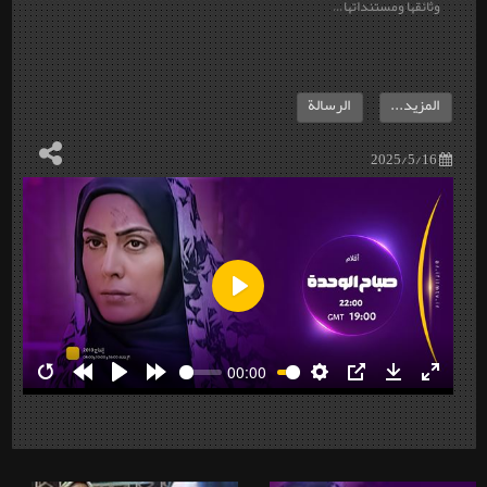
وثائقها ومستنداتها…
المزيد...
الرسالة
2025/5/16
Play
00:00
Restart
Rewind
Play
Forward
Settings
PIP
Download
Enter
10s
10s
fullscre