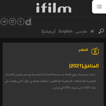
فارسی
English
آی‌فیلم2
الافلام
المنافق(2021)
دراما سياسية، يروي قصة حب وسط الاحداث السياسية ويسعى لعرض الاحداث
الملتهبة والنشاطات الإرهابية للمنافقين (منظمة مجاهدي خلق) التي وقعت في
شتاء 1980 حتى صيف 1981 في ايران...