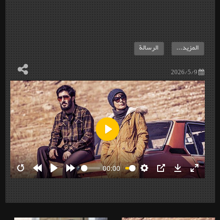
المزيد...
الرسالة
2026/5/9
Play
00:00
Restart
Rewind
Play
Forward
Settings
PIP
Download
Enter
10s
10s
fullscre