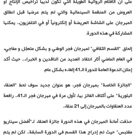
على أن الأفلام الروائية الطويلة التي تكون لديها تراخيص الإنتاج أو
العروض من المنظمة السينمائية والتي لم يتم عرضها قبل انطلاق
المهرجان على الشاشة العريضة أو إلكترونياً أو في التلفزيون.. يمكنها
المشاركة في هذه الدورة.
إلحاق "القسم الثقافي" لمهرجان فجر الوطني و بشكل متعجّل و مفاجيء
في العام الماضي أثار انتقاد العديد من الناقدين و الخبراء.. حيث أكد
إعلان الدعوة العامة للدورة الـ41 إلغاءه بشكل عام.
"الجائزة الخاصة" بمهرجان فجر، هو عنوان جديد سوف تحط "العنقاء
البلورية" على أكتاف الفائز بها، لأول مرة في مهرجان فجر الـ41.. رافعة
عدد العنقاوات بالمهرجان إلى 21 عنقاء.
حذفت أمانة المهرجان في هذه الدورة جائزة العنقاء لـ"أفضل سيناريو
مقتبس" حيث تم إدراج هذا القسم في الدورة السابقة.. لكن لم يتم