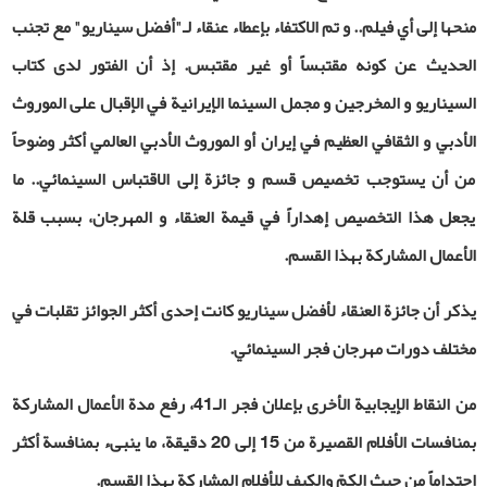
منحها إلى أي فيلم.. و تم الاكتفاء بإعطاء عنقاء لـ"أفضل سيناريو" مع تجنب
الحديث عن كونه مقتبساً أو غير مقتبس. إذ أن الفتور لدى كتاب
السيناريو و المخرجين و مجمل السينما الإيرانية في الإقبال على الموروث
الأدبي و الثقافي العظيم في إيران أو الموروث الأدبي العالمي أكثر وضوحاً
من أن يستوجب تخصيص قسم و جائزة إلى الاقتباس السينمائي.. ما
يجعل هذا التخصيص إهداراً في قيمة العنقاء و المهرجان، بسبب قلة
الأعمال المشاركة بهذا القسم.
يذكر أن
جائزة
العنقاء
لأفضل سيناريو كانت إحدى أكثر الجوائز تقلبات في
مختلف دورات مهرجان فجر السينمائي.
من النقاط الإيجابية الأخرى بإعلان فجر الـ41، رفع مدة الأعمال المشاركة
بمنافسات الأفلام القصيرة من 15 إلى 20 دقيقة، ما ينبىء بمنافسة أكثر
احتداماً من حيث الكمّ والكيف للأفلام المشاركة بهذا القسم.