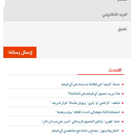
إرسال رسالة
الاحدث
نجمة "كيميا" في إطلالة جديدة على آي فيلم
ماذا يريد جمهور آي فيلم على الشاشة؟
شاهد: "كرامتي" و"ياري" يرويان مأساة "مزار شريف"
انضمام ثلاثة نجوم إلى أحدث أفلام "بهاره رهنما"
نجم "طوبى" يلتقي الجمهور قريبا في "شير علي مردان خان"
"المال والبنون" يفتتح رحلته مع مشاهدي آي فيلم