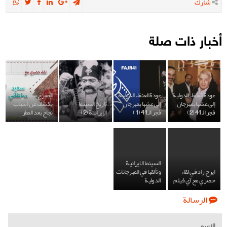
شارك
أخبار ذات صلة
عودة العنقاء الدولية
عودة العنقاء الدولية
المخرج سلطاني
إلى عشها بمهرجان
إلى عشها بمهرجان
تاريخ السينما
يكشف عن اسباب
فجر الـ41 (2)
فجر الـ41 (1)
الإيرانية (2)
نجاح بعد المطر
السينما الايرانية
ايرج راد في لقاء
وتألقها في المهرجانات
حصري مع آي فيلم
الدولية
الرسالة