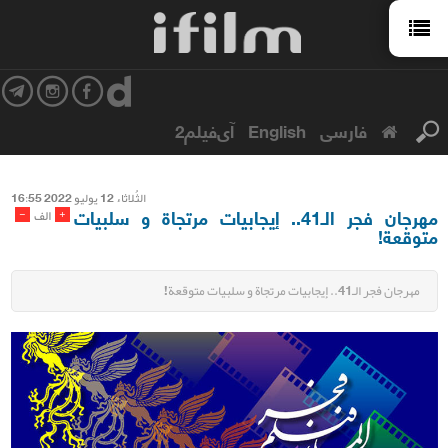
فارسی
English
آی‌فیلم2
الثُلاثاء 12 یولیو 2022 16:55
مهرجان فجر الـ41.. إيجابيات مرتجاة و سلبيات
-
+
الف
متوقعة!
مهرجان فجر الـ41.. إيجابيات مرتجاة و سلبيات متوقعة!