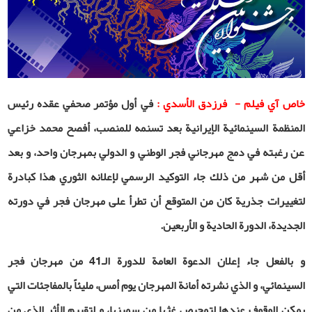
خاص آي فيلم - فرزدق الأسدي :
في أول مؤتمر صحفي عقده رئيس
المنظمة السينمائية الإيرانية بعد تسنمه للمنصب، أفصح محمد خزاعي
عن رغبته في دمج مهرجاني فجر الوطني و الدولي بمهرجان واحد، و بعد
أقل من شهر من ذلك جاء التوكيد الرسمي لإعلانه الثوري هذا كبادرة
لتغييرات جذرية كان من المتوقع أن تطرأ على مهرجان فجر في دورته
الجديدة، الدورة الحادية و الأربعين.
و بالفعل جاء إعلان الدعوة العامة للدورة الـ41 من مهرجان فجر
السينمائي، و الذي نشرته أمانة المهرجان يوم أمس، مليئاً بالمفاجئات التي
يمكن الوقوف عندها لتمحيص غثها من سمينها، و لتقييم الأثر الذي من