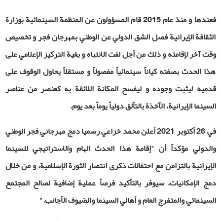
فعندها و منذ عام 2015 قام المسؤولون عن المنظمة السينمائية بوزارة
الثقافة الإيرانية فصل الشق الدولي عن الوطني بمهرجان فجر و تخصيص
وقت آخر لإقامته و ذلك من أجل لفت الانتباه و بغية التركيز الإعلامي على
هذا الحدث بصفته كياناً سينمائياً مفصولاً و مستقلاً يحاول الوقوف على
قدميه ليثبت وجوده و ليفسح المكانة اللائقة به كعنصر من عناصر
السينما الإيرانية، الآخذة بالتألق دولياً يوماً بعد يوم.
في 26 أكتوبر 2021 أعلن محمد خزاعي رسميا دمج مهرجاني فجر الوطني
والدولي مؤكداً أن "
إقامة هذا الحدث الهام والاستراتيجي للسينما
الإيرانية بالتزامن مع احتفالات ذكرى انتصار الثورة الإسلامية، و من خلال
دمج الإمكانيات، سيوفر بالتأكيد فرصاً عملية إضافية لصالح المجتمع
السينمائي والمتفرج العام و أهالي السينما والضيوف الأجانب.
"