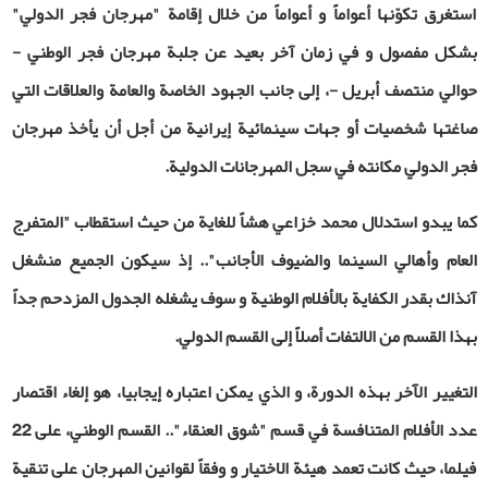
استغرق تكوّنها أعواماً و أعواماً من خلال إقامة "مهرجان فجر الدولي"
بشكل مفصول و في زمان آخر بعيد عن جلبة مهرجان فجر الوطني -
حوالي منتصف أبريل -، إلى جانب الجهود الخاصة والعامة والعلاقات التي
صاغتها شخصيات أو جهات سينمائية إيرانية من أجل أن يأخذ مهرجان
فجر الدولي مكانته في سجل المهرجانات الدولية.
كما يبدو استدلال محمد خزاعي هشاً للغاية من حيث استقطاب "
المتفرج
العام وأهالي السينما والضيوف الأجانب
".. إذ سيكون الجميع منشغل
آنذاك بقدر الكفاية بالأفلام الوطنية و سوف يشغله الجدول المزدحم جداً
بهذا القسم من الالتفات أصلاً إلى القسم الدولي.
التغيير الآخر بهذه الدورة، و الذي يمكن اعتباره إيجابيا، هو إلغاء اقتصار
عدد الأفلام المتنافسة في قسم "شوق العنقاء".. القسم الوطني، على 22
فيلما، حيث كانت تعمد هيئة الاختيار و وفقاً لقوانين المهرجان على تنقية