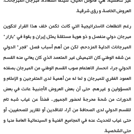
غير تنافسية، هي: فانوس الخيال، سينما السعادة، مهرجان المهرجانات،
العروض الخاصة، و رؤى شرقية.
رغم التطلعات الاستراتيجية التي كانت تكمن خلف هذا القرار لتكوين
مهرجان دولي منفصل و ذو هوية مستقلة يمثل إيران و بقوة في "بازار"
المهرجانات الدلية المزدحم، لكن من أهم أسباب فصل "فجر" الدولي
عن شقه الوطني كان التهميش غير المتعمد الذي كان يعاني منه القسم
الدولي جراء انحسار الاهتمام صوب القسم الوطني من المهرجان بصفته
العمود الفقري للمهرجان و لما له من أهمية لدى المتفرجين و الإعلام و
المسؤولين و غيرهم. حتى أن بعض العروض الأجنبية عانت في بعض
الدورات من شحة محرجة لحضور الجمهور.. فضلاً عن غياب شبه تام
للقسم الدولي لدى الصحافة من آراء للناقدين أو تقارير للصحفيين، أو
حتى غياب للحديث عنه في المجاميع الفنية و السينمائية العامة منها و
حتى الشخصية.