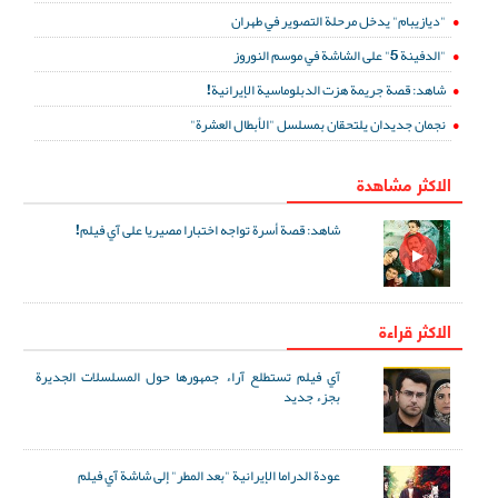
"ديازيبام" يدخل مرحلة التصوير في طهران
"الدفينة 5" على الشاشة في موسم النوروز
شاهد: قصة جريمة هزت الدبلوماسية الإيرانية!
نجمان جديدان يلتحقان بمسلسل "الأبطال العشرة"
الاكثر مشاهدة
شاهد: قصة أسرة تواجه اختبارا مصيريا على آي فيلم!
الاكثر قراءة
آي فيلم تستطلع آراء جمهورها حول المسلسلات الجديرة
بجزء جديد
عودة الدراما الإيرانية "بعد المطر" إلى شاشة آي فيلم