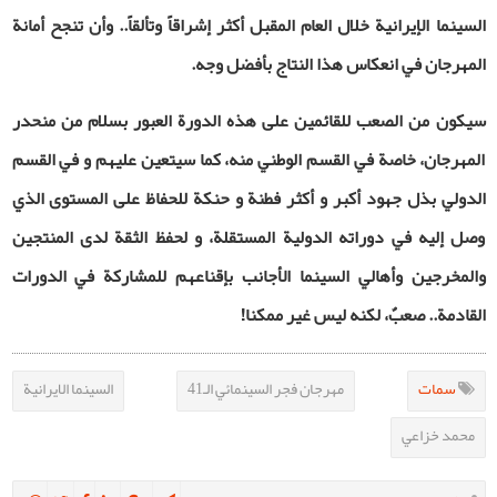
السينما الإيرانية خلال العام المقبل أكثر إشراقاً وتألقاً.. وأن تنجح أمانة
المهرجان في انعكاس هذا النتاج بأفضل وجه.
سيكون من الصعب للقائمين على هذه الدورة العبور بسلام من منحدر
المهرجان، خاصة في القسم الوطني منه، كما سيتعين عليهم و في القسم
الدولي بذل جهود أكبر و أكثر فطنة و حنكة للحفاظ على المستوى الذي
وصل إليه في دوراته الدولية المستقلة، و لحفظ الثقة لدى المنتجين
والمخرجين وأهالي السينما الأجانب بإقناعهم للمشاركة في الدورات
القادمة.. صعبٌ، لكنه ليس غير ممكنا
!
سمات
مهرجان فجر السينمائي الـ41
السينما الايرانية
محمد خزاعي