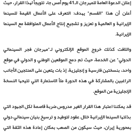
إعلان الدعوة العامة للمهرجان الـ41 يوم أمس جاء تتويجاً لهذا القرار، حيث
أعلن أن هذا "القسم" يهدف:
التعرف على الأعمال القيمة للسينما
الإيرانية و العالمية و تعزيز و تشجيع إنتاج الأعمال المتوافقة مع السينما
الإيرانية.
واللافت كذلك خروج الموقع الإلكتروني لـ"مهرجان فجر السينمائي
الدولي" عن الخدمة، حيث تم دمج الموقعين الوطني و الدولي في موقع
واحد، بنسختين فارسية و إنجليزية، إذ بات يتعين على المنتجين الأجانب
الراغبين بالمشاركة في هذه الدورة ملأ الاستمارة التي تتيحها النسخة
الإنجليزية من الموقع.
قد يمكننا اعتبار هذا القرار الغير مدروس ضربة قاصمة لكل الجهود التي
بذلتها السينما الإيرانية خلال عقود لتوطيد و ترسيخ بنيان سينمائي دولي
بمحورية إيران، حيث سيكون من الصعب بمكان إعادة هذه الثقة التي