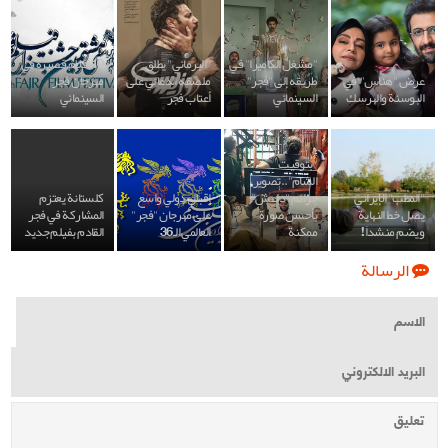
"مشغل الكاميرا" في
"البرمائي" يطلق
10 أفلام قصيرة في
عرض "هناس" في
طريقه إلى "فجر"
ملصقه الدعائي على
مهرجان فجر
البوسنة والهرسك
السينمائي
أعتاب فجر
السينمائي
"بتوقيت
الشام"..تصوير
"المطب" الإيراني
جرائم "داعش"
اقبال دولي واسع
كلستانة يعتزم
يصل خط النهاية
بأحسن صورة
على مهرجان "فجر"
المشاركة في فجر
ويضم منشداَ!
ممكنة
العالمي الـ36
القادم بفيلم جديد
الرسالة