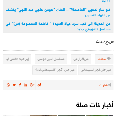
الفنية
خبر سار لمحبي "العاصمة7".. الفنان "هومن حاجي عبد اللهي" يكشف
عن انتهاء التصوير
من المدينة إلى قم.. سرد حياة السيدة " فاطمة المعصومة (س)" في
مسلسل تلفزيوني جديد
س.ج/ د.ت
سمات
مريلا زارعي
مسلسل النبي موسى
إبراهيم حاتمي كيا
مهرجان فجر السينمائي
مهرجان "فجر" السينمائي الـ43
شارك
أخبار ذات صلة