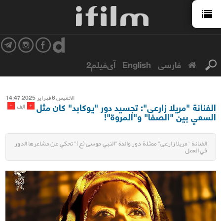
فارسی
English
آی‌فیلم2
الخمیس 6 فبرایر 2025 14:47
الفنانة "مریلا زارعی": تجسيد دور "يوكابد" كان مثل
-
+
الف
السعي بين "الصفا" و"المروة"!
الفنانة "مریلا زارعی" ممثلة دور والدة "النبي موسى (ع)" تحكي عن مشاعرها الدور
في العمل