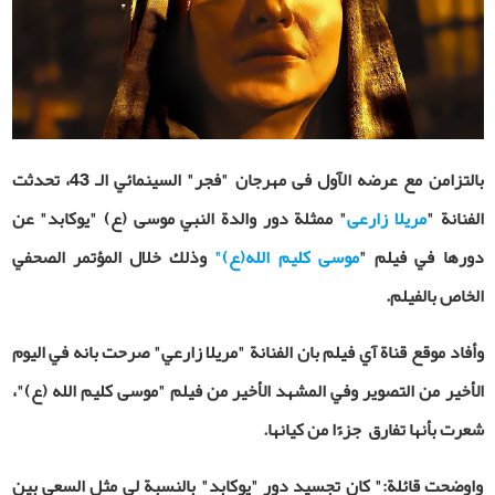
بالتزامن مع عرضه الآول فی مهرجان "فجر" السینمائي الـ 43، تحدثت
الفنانة "
مریلا زارعی
" ممثلة دور والدة النبي موسى (ع) "يوكابد" عن
دورها في فيلم "
موسی کلیم‏‌ الله(ع)"
وذلك خلال المؤتمر الصحفي
الخاص بالفيلم
.
وأفاد موقع قناة آي فيلم بان الفنانة "مريلا زارعي" صرحت بانه في اليوم
الأخير من التصوير وفي المشهد الأخير من فيلم "موسى كليم الله (ع)"،
شعرت بأنها تفارق جزءًا من كيانها.
واوضحت قائلة:" كان تجسيد دور "يوكابد" بالنسبة لي مثل السعي بين