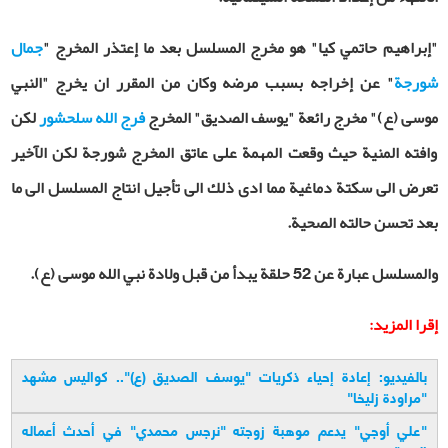
"إبراهيم حاتمي كيا" هو مخرج المسلسل بعد ما إعتذر المخرج "
جمال
شورجة
" عن إخراجه بسبب مرضه وكان من المقرر ان يخرج "النبي
موسى (ع)" مخرج رائعة "يوسف الصديق" المخرج
فرج الله سلحشور
لكن
وافته المنية حيث وقعت المهمة على عاتق المخرج شورجة لكن الآخير
تعرض الى سكتة دماغية مما ادى ذلك الى تأجيل انتاج المسلسل الى ما
بعد تحسن حالته الصحية.
والمسلسل عبارة عن 52 حلقة يبدأ من قبل ولادة نبي الله موسى (ع).
إقرا المزيد:
بالفيديو: إعادة إحياء ذكريات "يوسف الصديق (ع)".. كواليس مشهد
"مراودة زليخا
"
"
علي أوجي" يدعم موهبة زوجته "نرجس محمدي" في أحدث أعماله