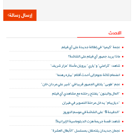
إرسال رسالة
الاحدث
نجمة "كيميا" في إطلالة جديدة على آي فيلم
ماذا يريد جمهور آي فيلم على الشاشة؟
شاهد: "كرامتي" و"ياري" يرويان مأساة "مزار شريف"
انضمام ثلاثة نجوم إلى أحدث أفلام "بهاره رهنما"
نجم "طوبى" يلتقي الجمهور قريبا في "شير علي مردان خان"
"المال والبنون" يفتتح رحلته مع مشاهدي آي فيلم
"ديازيبام" يدخل مرحلة التصوير في طهران
"الدفينة 5" على الشاشة في موسم النوروز
شاهد: قصة جريمة هزت الدبلوماسية الإيرانية!
نجمان جديدان يلتحقان بمسلسل "الأبطال العشرة"