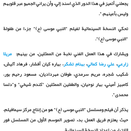
يجعلني أتميز في هذا الدور الذي اسند إلي، وأن يراني الجمهو عبر قلوبهم
وليس بأعينهم.".
تحكي النسخة السينمائية لفيلم "النبي موسی (ع)" جزءا من طفولة
"النبي موسى (ع)".
ويشارك في هذا العمل الفني نخبة من الممثلين، من بينهم:
مریلا
زارعي
،
علي رضا کمالي
،
بهنام تشكر
، بهاره كيان أفشار، فرهاد آئیش،
شكيب شجره، مريم سرمدي، طوفان مهرداديان، مسعود رحیم‌ بور،
كامبيز أميني، بهار نوحیان، والطفلين الممثلين "كندم شیخي" و"دلسا
محمدی".
يذكر أن فيلم ومسلسل "النبي موسى (ع)" هو من إنتاج مركز سيمافيلم،
حيث يعتزم فريق العمل بدء تصوير الموسم الأول من المسلسل فور
الانتهاء من إعداد النسخة السينمائية.