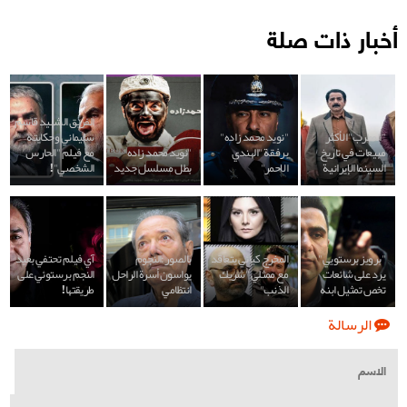
أخبار ذات صلة
الفريق الشهيد قاسم
"المطرب" الأكثر
"نويد محمد زاده"
سليماني وحكايته
مبيعات في تاريخ
برفقة "الهندي
"نويد محمد زاده"
مع فيلم "الحارس
السينما الإيرانية
الاحمر"
بطل مسلسل جديد
الشخصي"!
"برويز برستويي"
المخرج كيائي يتعاقد
بالصور:النجوم
آي فيلم تحتفي بعيد
يرد على شائعات
مع ممثلي "شريك
يواسون أسرة الراحل
النجم برستوئي على
تخص تمثيل ابنه
الذنب"
انتظامي
طريقتها!
الرسالة