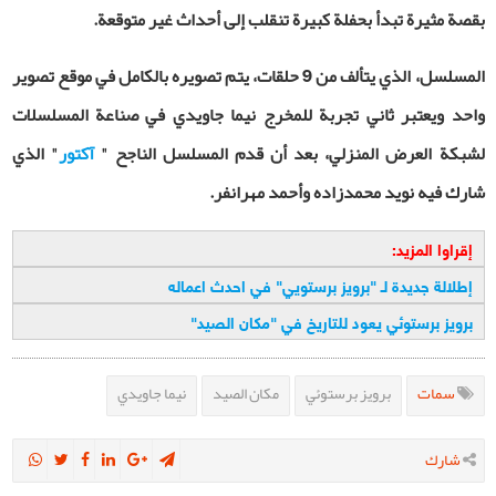
بقصة مثيرة تبدأ بحفلة كبيرة تنقلب إلى أحداث غير متوقعة.
المسلسل، الذي يتألف من 9 حلقات، يتم تصويره بالكامل في موقع تصوير
واحد ويعتبر ثاني تجربة للمخرج نيما جاويدي في صناعة المسلسلات
لشبكة العرض المنزلي، بعد أن قدم المسلسل الناجح "
آكتور
" الذي
شارك فيه نويد محمدزاده وأحمد مهرانفر.
إقراوا المزيد:
إطلالة جديدة لـ "برويز برستويي" في احدث اعماله
برويز برستوئي يعود للتاريخ في "مكان الصيد"
سمات
برويز برستوئي
مكان الصيد
نيما جاويدي
شارك