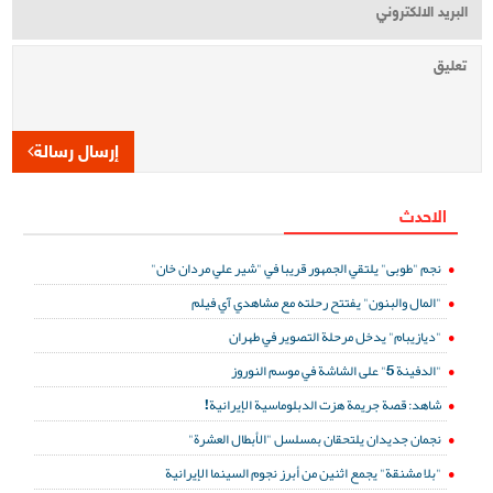
إرسال رسالة
الاحدث
نجم "طوبى" يلتقي الجمهور قريبا في "شير علي مردان خان"
"المال والبنون" يفتتح رحلته مع مشاهدي آي فيلم
"ديازيبام" يدخل مرحلة التصوير في طهران
"الدفينة 5" على الشاشة في موسم النوروز
شاهد: قصة جريمة هزت الدبلوماسية الإيرانية!
نجمان جديدان يلتحقان بمسلسل "الأبطال العشرة"
"بلا مشنقة" يجمع اثنين من أبرز نجوم السينما الإيرانية