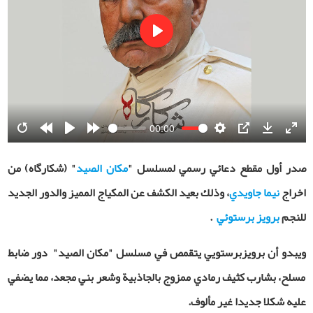
Play
00:00
Restart
Rewind
Play
Forward
Settings
PIP
Download
Ente
10s
10s
fulls
صدر أول مقطع دعائي رسمي لمسلسل "
مكان الصيد
" (شکارگاه) من
اخراج
نيما جاويدي
، وذلك بعيد الكشف عن المكياج المميز والدور الجديد
للنجم
برويز برستوئي
.
ويبدو أن برويزبرستويي يتقمص في مسلسل "مكان الصيد" دور ضابط
مسلح، بشارب كثيف رمادي ممزوج بالجاذبية وشعر بني مجعد، مما يضفي
عليه شكلا جديدا غير مألوف.