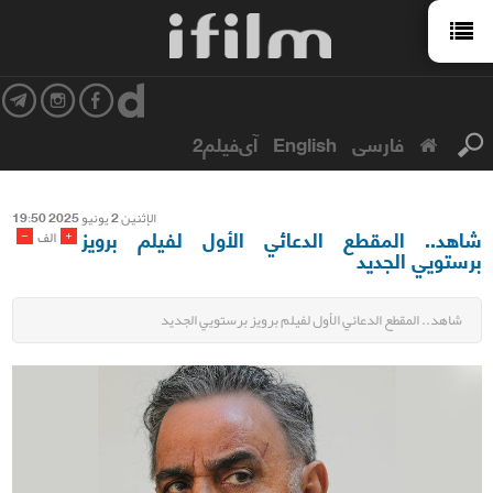
فارسی
English
آی‌فیلم2
الإثنین 2 یونیو 2025 19:50
شاهد.. المقطع الدعائي الأول لفيلم برويز
-
+
الف
برستويي الجديد
شاهد.. المقطع الدعائي الأول لفيلم برويز برستويي الجديد