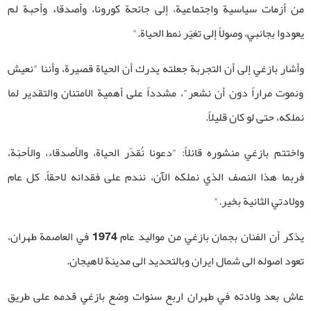
من أزمات سياسية واجتماعية، إلى جائحة كورونا، وأصدقاء وأحبة لم
يعودوا بجانبي، وصولاً إلى تغيّر نمط الحياة."
وأشار بازغي إلى أن التجربة جعلته يدرك أن الحياة قصيرة، وأننا "نعيش
ونموت مراراً دون أن نشعر"، مشدداً على أهمية الامتنان والتقدير لما
نملكه، حتى لو كان قليلاً.
واختتم بازغي منشوره قائلاً: "دعونا نُقدّر الحياة، والأصدقاء، والأحبّة،
فربما هذا النصف الذي نملكه الآن، نندم على فقدانه لاحقاً. كل عام
وولادتي الثانية بخير."
يذكر أن الفنان بجمان بازغي من مواليد عام 1974 في العاصمة طهران،
تعود اصوله الى شمال ايران وبالتحديد الى مدينة لاهيجان.
عاش بعد ولادته في طهران اربع سنوات وضع بازغي قدمه على طريق