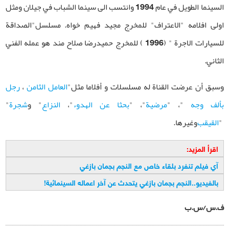
السينما الطويل في عام 1994 وانتسب الى سينما الشباب في جيلان ومثل
اولى افلامه "الاعتراف" للمخرج مجيد فهيم خواه. مسلسل"الصداقة
للسيارات الاجرة " (1996 ) للمخرج حميدرضا صلاح مند هو عمله الفني
الثاني.
وسبق أن عرضت القناة له مسلسلات و أفلاما مثل
"
العامل الثامن
،
رجل
بألف وجه
"
،
"
مرضية
"
،
"
بحثا عن الهدوء
"
،
النزاع
"
و
شجرة
"
"
القيقب
وغيرها
.
اقرأ المزيد:
آي فيلم تنفرد بلقاء خاص مع النجم بجمان بازغي
بالفيديو..النجم بجمان بازغي يتحدث عن آخر اعماله السينمائية!
ف.س/س.ب