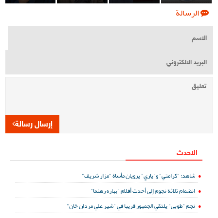
الرسالة
إرسال رسالة
الاحدث
شاهد: "كرامتي" و"ياري" يرويان مأساة "مزار شريف"
انضمام ثلاثة نجوم إلى أحدث أفلام "بهاره رهنما"
نجم "طوبى" يلتقي الجمهور قريبا في "شير علي مردان خان"