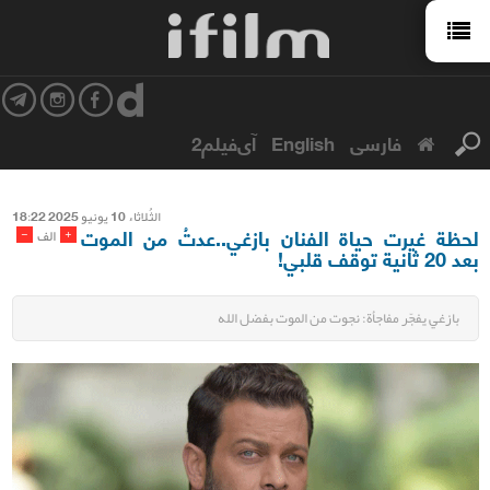
فارسی
English
آی‌فیلم2
الثُلاثاء 10 یونیو 2025 18:22
لحظة غيرت حياة الفنان بازغي..عدتُ من الموت
-
+
الف
بعد 20 ثانية توقف قلبي!
بازغي يفجّر مفاجأة: نجوت من الموت بفضل الله