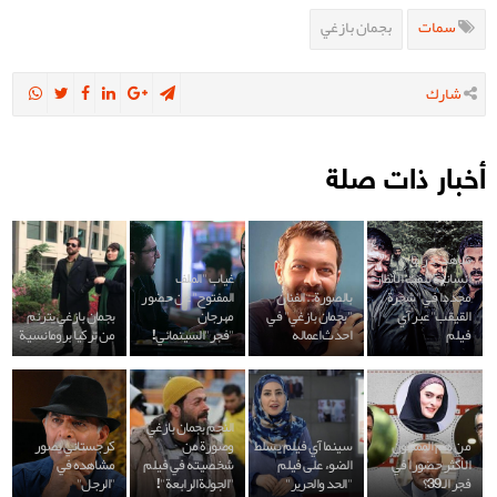
سمات
بجمان بازغي
شارك
أخبار ذات صلة
شاهد: دراما
إنسانية تلفت الأنظار
غياب "الملف
مجددا في "شجرة
بالصورة.. الفنان
المفتوح" عن حضور
القيقب" عبر آي
"بجمان بازغي" في
مهرجان
بجمان بازغي يترنم
فيلم
احدث اعماله
"فجر"السينمائي!
من تركيا برومانسية
النجم بجمان بازغي
من هم الممثلون
سينما آي فيلم يسلط
وصورة من
كرجستاني يصور
الأكثر حضورا في
الضوء على فيلم
شخصيته في فيلم
مشاهده في
فجر الـ39؟
"الحد والحرير"
"الجولة الرابعة"!
"الرجل"