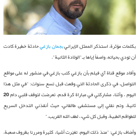
بكلمات مؤثرة، استذكر الممثل الإيراني
بجمان بازغي
حادثة خطيرة كادت
أن تودي بحياته، واصفاً إياها بـ"الولادة الثانية".
وأفاد موقع قناة آي فيلم بأن بازغي كتب بازغي في منشور له على مواقع
التواصل، في ذكرى الحادثة التي وقعت قبل تسع سنوات: "في مثل هذا
اليوم ، وأثناء مشاركتي في مباراة كرة قدم، تعرضت لتوقف قلبي دام 20
ثانية، وتم نقلي إلى مستشفى طالقاني، حيث أنقذني التدخل السريع
للطواقم الطبية، وقبل كل شيء، لطف الله القريب."
وأضاف بازغي: "منذ ذلك اليوم، تغيّرت أشياء كثيرة ومررنا بظروف صعبة،