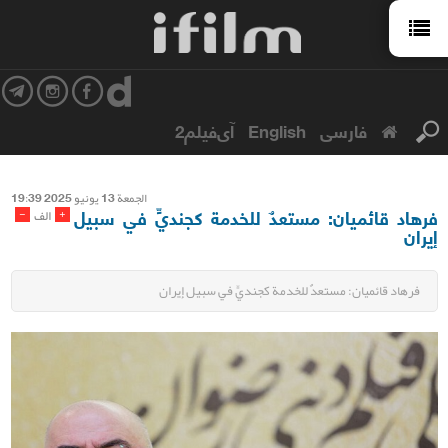
فارسی
English
آی‌فیلم2
الجمعة 13 یونیو 2025 19:39
فرهاد قائميان: مستعدٌ للخدمة كجنديٍّ في سبيل
-
+
الف
إيران
فرهاد قائميان: مستعدٌ للخدمة كجنديٍّ في سبيل إيران