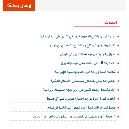
إرسال رسالة
الاحدث
نجم "طوبى" يلتقي الجمهور قريبا في "شير علي مردان خان"
"المال والبنون" يفتتح رحلته مع مشاهدي آي فيلم
"ديازيبام" يدخل مرحلة التصوير في طهران
"الدفينة 5" على الشاشة في موسم النوروز
شاهد: قصة جريمة هزت الدبلوماسية الإيرانية!
نجمان جديدان يلتحقان بمسلسل "الأبطال العشرة"
"بلا مشنقة" يجمع اثنين من أبرز نجوم السينما الإيرانية
شاهد: قصة أسرة تواجه اختبارا مصيريا على آي فيلم!
عودة الدراما الإيرانية "بعد المطر" إلى شاشة آي فيلم
"رضويان" و"رستمي" في كوميديا عن سكان بناية في زمن الحرب