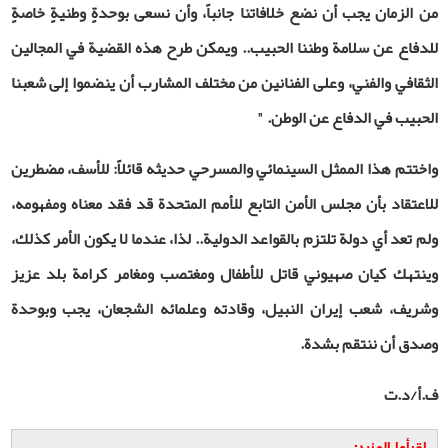
من الزمان يجب أن نضع خلافاتنا جانباً، وأن نسعى بوحدةٍ وطنيةٍ خاصةٍ
للدفاع عن سلامة وطننا الحبيب.. ويمكن طرح هذه القضية في المجالين
الثقافي والفني، وعلى الفنانين من مختلف المشارب أن ينضموا إلى شعبنا
الحبيب في الدفاع عن الوطن. "
واختتم هذا الممثل السينمائي والمسرحي حديثه قائلاً: للأسف، مضطرين
للاعتقاد بأن مجلس الأمن التابع للأمم المتحدة قد فقد معناه ومفهومه،
ولم تعد أي دولة تلتزم بالقواعد الدولية.. لذا، عندما لا يكون الأمر كذلك،
وينتهك كيان صهيوني قاتل للأطفال ومغتصب ومغامر كرامة بلد عزيز
وشريف، شعب إيران النبيل، وقادته وعلمائه الشجعان، يجب وبوحدة
وصدق أن ننتقم بشدة.
ف.أ/د.ت
إقرأوا المزيد: