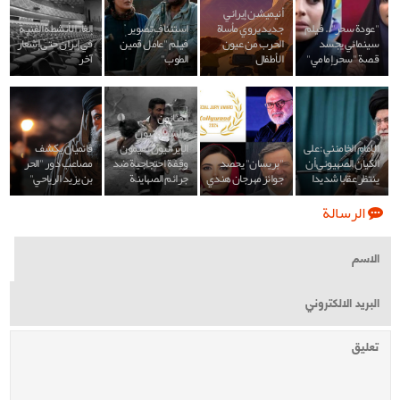
أنيميشن إيراني
"عودة سحر".. فيلم
جديد يروي مأساة
استئناف تصوير
إلغاء الأنشطة الفنية
سينمائي يجسد
الحرب من عيون
فيلم "عامل قمين
في إيران حتى إشعار
قصة "سحر إمامي"
الأطفال
الطوب"
آخر
الفنانون
والسينمائيون
الإمام الخامنئي: على
الإيرانيون يقيمون
قائميان يكشف
الكيان الصهيوني أن
"بريسان" يحصد
وقفة احتجاجية ضد
مصاعب دور "الحر
ينتظر عقابا شديدا
جوائز مهرجان هندي
جرائم الصهاينة
بن يزيد الرياحي"
الرسالة