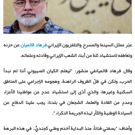
عبّر ممثل السينما والمسرح والتلفزيون الإيراني
فرهاد قائميان
عن حزنه
وتعاطفه لاستشهاد ثلة من أبناء الشعب الإيراني وقادته وعلمائه.
وقال فرهاد قائميانفي منشور: "ليعلم الكيان الصهيوني أننا لم نبدأ
الحرب، ولكن في ظلّ الظروف الراهنة، وهجومه الإجرامي على المناطق
السكنية وغيرها، والذي أدّى إلى استشهاد عددٍ من مواطنينا الأعزاء
وعددٍ من القادة والعلماء الشجعان في بلدنا، يجب علينا الدفاع عن
السيادة الوطنية والثأر لهذه الجريمة النكراء".
وأضاف: "بصفتي فناناً، منذ البداية أخدم وطني كجنديٍّ.. في هذه البرهة