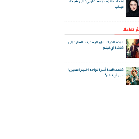
إهداء جائزة نجمة "طوبي" إلى شهداء
ميناب
ثر تفاعلا
عودة الدراما الإيرانية "بعد المطر" إلى
شاشة آي فيلم
شاهد: قصة أسرة تواجه اختبارا مصيريا
على آي فيلم!