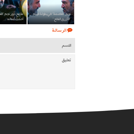
نجم "العاصمة" في بطولة فيلم
ملامح دور نجم "ال
"الأزرق الفاتح"
أحدث أعماله
الرسالة