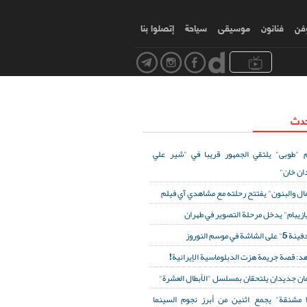
وفن
فنانون
موسیقی
سياحة
إتصلوا بنا
حدث
 "طوبى" يلتقي الجمهور قريبا في "شير علي
ان خان"
مال والبنون" يفتتح رحلته مع مشاهدي آي فيلم
ازيبام" يدخل مرحلة التصوير في طهران
لى الشاشة في موسم النوروز
د: قصة جريمة هزت الدبلوماسية الإيرانية!
ان جديدان يلتحقان بمسلسل "الأبطال العشرة"
ا مشنقة" يجمع اثنين من أبرز نجوم السينما