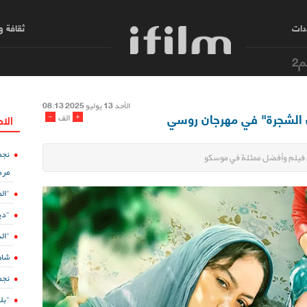
دات
ثقافة 
م2
الأحد 13 یولیو 2025 08:13
ان الشجرة" في مهرجان روسي
-
+
الف
الا
نجم
ل فيلم وأفضل ممثلة في موسكو
مرد
"ال
"دي
"الدفينة 5" ع
شاه
نجم
"بل