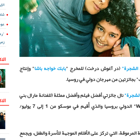
الإي
شاه
عود
"رض
زمن
الا
الشجرة"
(در آغوش درخت) للمخرج "
بابك خواجه باشا
" وإنتاج
 بجائزتين من مهرجان دولي في روسيا.
لشجرة"
نال جائزتي أفضل فيلم وأفضل ممثلة (للفنانة مارال بني
الاك
W
" الدولي بروسيا والذي أُقيم في موسكو من 1 إلى 7 يوليو/
 المرموقة، التي تركز على الأفلام الموجهة للأسرة والطفل، ويجمع