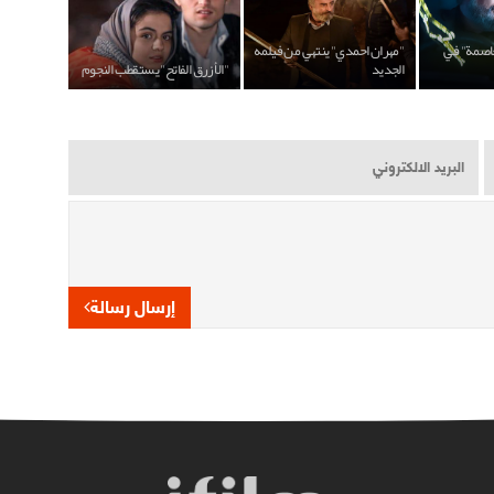
عاصمة" في
"مهران احمدي" ينتهي من فيلمه
الجديد
"الأزرق الفاتح" يستقطب النجوم
إرسال رسالة