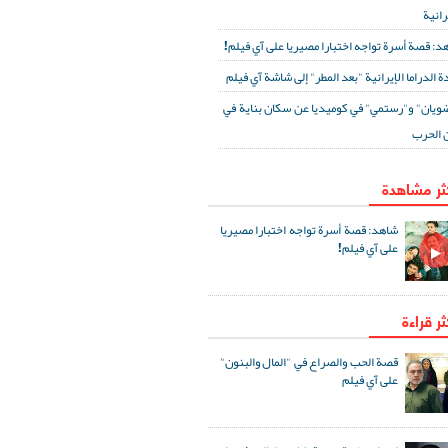
رانية
د: قصة أسرة تواجه اختبارا مصيريا على آي فيلم!
ة الدراما الإيرانية "بعد المطر" إلى شاشة آي فيلم
ويان" و"رستمي" في كوميديا عن سكان بناية في
 الحرب
كثر مشاهدة
شاهد: قصة أسرة تواجه اختبارا مصيريا
على آي فيلم!
ثر قراءة
قصة الحب والصراع في "المال والبنون"
على آي فيلم