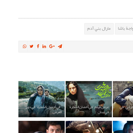
اجة باشا
مارال بني آدم
خرجي" في
عرض فيلم "في أحضان الشجرة"
"في أحضان الشجرة" في دور
في لبنان
العرض