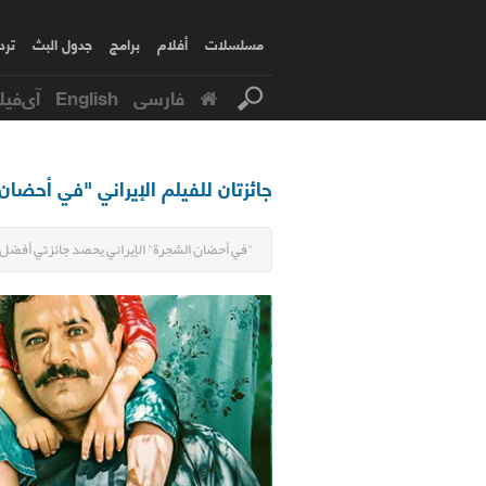
مسلسلات
أفلام
برامج
جدول البث
ترد
فارسی
English
آی‌فیل
جائزتان للفيلم الإيراني "في أحض
"في أحضان الشجرة" الإيراني يحصد جائزتي أفض