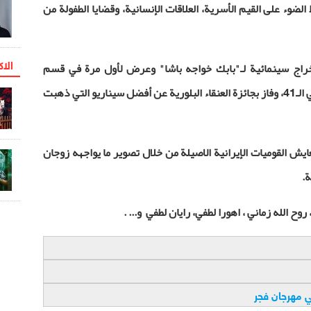
 الضوء على القيم الأسرية، العلاقات الإنسانية، وقضايا الطفولة من
الاک
راج سينمائية لـ"بابك خواجه باشا" وعرض لأول مرة في قسم
المسابقة في مهرجان فجر السينمائي الدولي الـ41، وفاز بجائزة العنقاء البلورية عن أفضل سيناريو التي ذهبت
يش القوميات الإيرانية الاصيلة من خلال تصوير ما يواجهه زوجان
ة.
ح الله زماني ، اهورا لطفي، رايان لطفي و... .
 مهرجان فجر