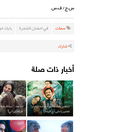
س.ج/ ف.س
سمات
في احضان الشجرة
بابك خو
شارك
أخبار ذات صلة
شاهد: قصة أسرة تواجه اختبارا
شاهد: "سلاف فوا
مصيريا على آي فيلم!
فيلم إيراني!