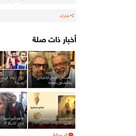
شارك
أخبار ذات صلة
"الحب في الحبس الإنفرادي"
زوج "زليخا" في عم
يكشف أول نجومه
جديد!
نافذة جديدة على مسلسل
ما هو تأثير جمهور 
"الأب"
انتاج "الأب2"؟!
الرسالة