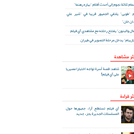
مام ثلاثة نجوم إلى أحدث أفلام "بهاره رهنما"
 "طوبى" يلتقي الجمهور قريبا في "شير علي
ان خان"
مال والبنون" يفتتح رحلته مع مشاهدي آي فيلم
ازيبام" يدخل مرحلة التصوير في طهران
كثر مشاهدة
شاهد: قصة أسرة تواجه اختبارا مصيريا
على آي فيلم!
ثر قراءة
آي فيلم تستطلع آراء جمهورها حول
المسلسلات الجديرة بجزء جديد