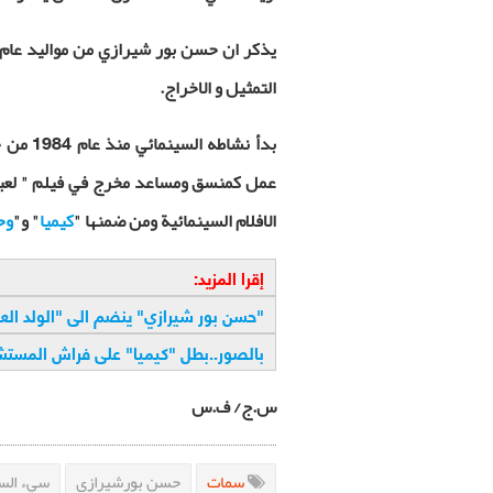
التمثيل و الاخراج.
بدأ نشا
الافلام السينمائية ومن ضمنها "
كيميا
" و"
وح
إقرا المزيد:
"
حسن بور شيرازي" ينضم الى "الولد الع
بالصور..بطل "كيميا" على فراش المست
س.ج/ ف.س
سمات
حسن بورشيرازي
سيء الس