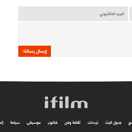
إرسال رسالة
مج
جدول البث
ترددات
ثقافة وفن
فنانون
موسیقی
سياحة
إتص