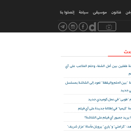
وفن
فنانون
موسیقی
سياحة
إتصلوا بنا
حدث
ة طفلين بين أمل الشفاء وحلم الملاعب على آي
م
ة "بين الحلم واليقظة" تعود إلى الشاشة بمسلسل
ي جديد
 "طوبى" في عمل كوميدي جديد
ة "كيميا" في إطلالة جديدة على آي فيلم
ا يريد جمهور آي فيلم على الشاشة؟
د: "كرامتي" و"ياري" يرويان مأساة "مزار شريف"