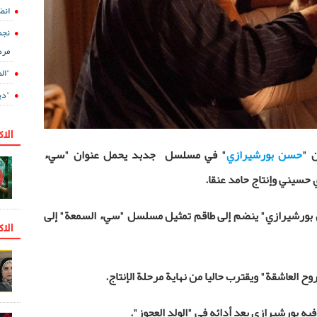
انض
نجم
مرد
"ال
"دي
الا
ن "
حسن بورشیرازي
" في مسلسل جدبد يحمل عنوان "سيء
حسيني وإنتاج حامد عنقا.
سن بورشيرازي" ينضم إلى طاقم تمثيل مسلسل "سيء السمعة" إلى
الاك
وح العاشقة" ويقترب حاليا من نهاية مرحلة الإنتاج.
 بورشیرازي بعد أدائه في "الولد العجوز".