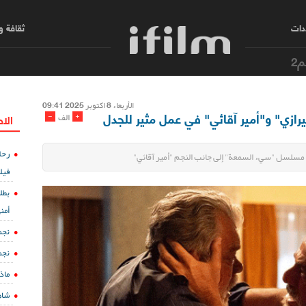
دات
ثقافة 
م2
الأربعاء 8 اکتوبر 2025 09:41
زي" و"أمير آقائي" في عمل مثير للجدل
-
+
الف
الا
رحل
مسلسل "سيء السمعة" إلى جانب النجم "أمير آقائي"
فيل
بطل
أمن
نجم
نجم
ماذ
شاه