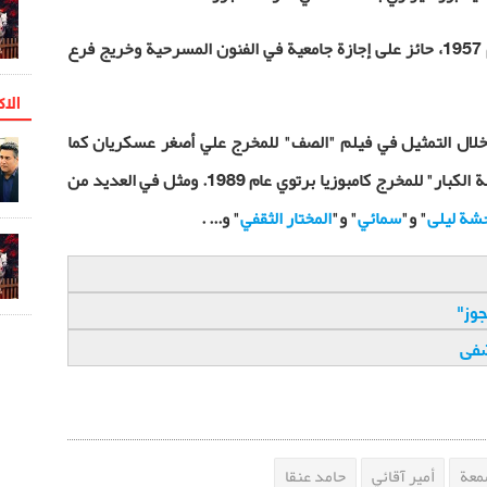
يذكر ان حسن بور شيرازي من مواليد عام 1957، حائز على إجازة جامعية في الفنون المسرحية وخريج فرع
الاک
طه السينمائي منذ عام 1984 من خلال التمثيل في فيلم "الصف" للمخرج علي أصغر عسكريان كما
عمل كمنسق ومساعد مخرج في فيلم " لعبة الكبار" للمخرج كامبوزيا برتوي عام 1989. ومثل في العديد من
شة ليلى
" و"
سمائي
" و"
المختار الثقفي
" و... .
جوز
"
شفى
معة
أمير آقائي
حامد عنقا