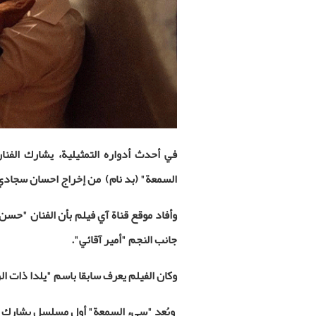
في أحدث أدواره التمثيلية، يشارك الفنا
السمعة" (بد نام) من إخراج احسان سجادي 
وأفاد موقع قناة آي فيلم بأن الفنان "ح
جانب النجم "أمير آقائي".
وكان الفيلم يعرف سابقا باسم "يلدا ذات الر
ويُعد "سيء السمعة" أول مسلسل يشارك فيه