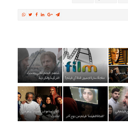
ل اجتماعي
شاهد: النجم آقائي يتحدث
مفاجأة سارة لجمهور قناة آي فيلم !
التركية والكردية
آي فيلم في
كادر "سامو ابن الميناء" يتعرض
"الفتاة اللطيفة" فيلم من نوع آخر
لحادث