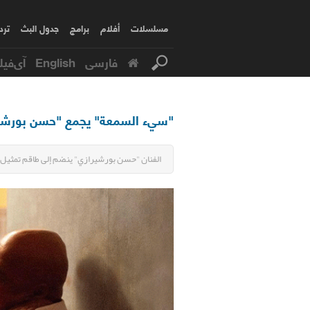
مسلسلات
أفلام
برامج
جدول البث
ترد
فارسی
English
آی‌فیل
"سيء السمعة" يجمع "حسن بورشیرا
الفنان "حسن بورشيرازي" ينضم إلى طاقم تمثيل 