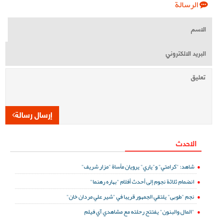
الرسالة
إرسال رسالة
الاحدث
شاهد: "كرامتي" و"ياري" يرويان مأساة "مزار شريف"
انضمام ثلاثة نجوم إلى أحدث أفلام "بهاره رهنما"
نجم "طوبى" يلتقي الجمهور قريبا في "شير علي مردان خان"
"المال والبنون" يفتتح رحلته مع مشاهدي آي فيلم