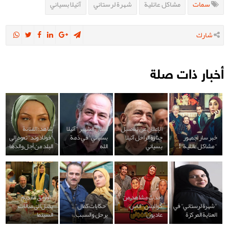
سمات
مشاكل عائلية
شهرة لرستاني
آتيلا بسياني
شارك
أخبار ذات صلة
الإعلان عن تفاصيل
الفنان الشهير "آتيلا
شاهد: الفنانة
خبر سار لجمهور
جنازة الراحل آتيلا
بسياني" في ذمة
"فولادوند" تعود إلى
"مشاكل عائلية"!
بسياني
الله
البلد من أجل والدها
احدث مشاهد من
"الطريق القديم"
"شهرة لرستاني" في
كواليس "اناس
"حكايات كمال"
يصل الى صالات
العناية المركزة
عاديون"
يرحل والسبب..
السينما