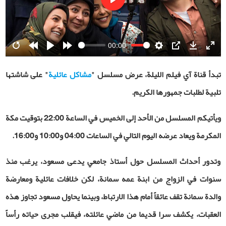
Play
00:00
Restart
Rewind
Play
Forward
Settings
PIP
Download
Ente
10s
10s
fulls
تبدأ قناة آي فيلم الليلة، عرض مسلسل "
مشاكل عائلية
" على شاشتها
تلبية لطلبات جمهورها الكريم.
ويأتيكم المسلسل من الأحد إلى الخميس في الساعة 22:00 بتوقيت مكة
المكرمة ويعاد عرضه اليوم التالي في الساعات 04:00 و10:00 و16:00.
وتدور أحداث المسلسل حول أستاذ جامعي يدعى مسعود، يرغب منذ
سنوات في الزواج من ابنة عمه سمانة، لكن خلافات عائلية ومعارضة
والدة سمانة تقف عائقاً أمام هذا الارتباط، وبينما يحاول مسعود تجاوز هذه
العقبات، يكشف سرا قديما من ماضي عائلته، فيقلب مجرى حياته رأساً