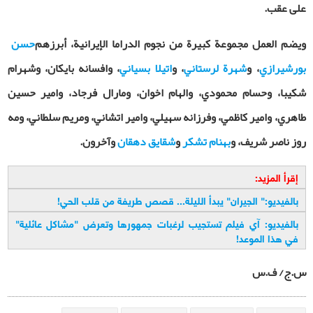
على عقب
.
ويضم العمل مجموعة كبيرة من نجوم الدراما الإيرانية، أبرزهم
حسن
بورشيرازي
، و
شهرة لرستاني
، و
اتيلا بسياني
، وافسانه بايكان، وشهرام
شكيبا، وحسام محمودي، والهام اخوان، ومارال فرجاد، وامير حسين
طاهري، وامير كاظمي، وفرزانه سهيلي، وامير اتشاني، ومريم سلطاني، ومه
روز ناصر شريف، و
بهنام تشكر
و
شقايق دهقان
وآخرون
.
إقرأ المزيد:
بالفيديو:" الجيران" يبدأ الليلة... قصص طريفة من قلب الحي
!
بالفيديو: آي فيلم تستجيب لرغبات جمهورها وتعرض "مشاكل عائلية"
في هذا الموعد
!
س.ج/ ف.س