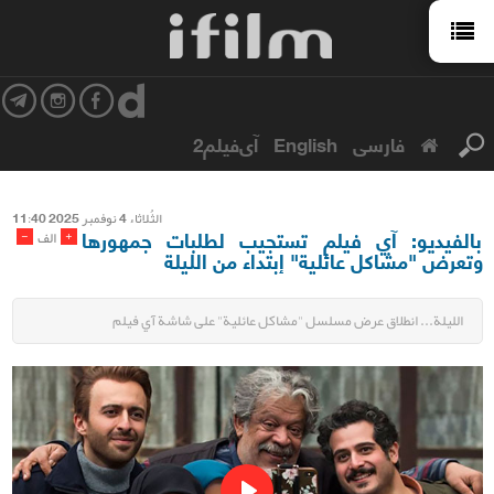
فارسی
English
آی‌فیلم2
الثُلاثاء 4 نوفمبر 2025 11:40
بالفيديو: آي فيلم تستجيب لطلبات جمهورها
-
+
الف
وتعرض "مشاكل عائلية" إبتداء من الليلة
الليلة... انطلاق عرض مسلسل "مشاكل عائلية" على شاشة آي فيلم