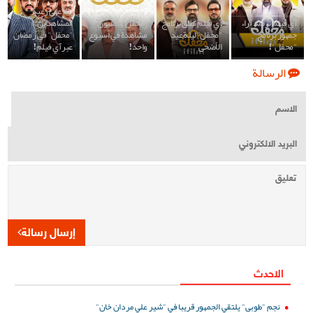
بناءً على رغبة
آي فيلم ترصد آراء
آي فيلم تطلق برنامج
"محفل".. مليون
المشاهدين..
جمهور برنامج
"محفل" ليلة عيد
مشاهدة في أسبوع
"محفل" في رمضان
"محفل"!
الأضحى
واحد!
عبر آي فيلم!
الرسالة
إرسال رسالة
الاحدث
نجم "طوبى" يلتقي الجمهور قريبا في "شير علي مردان خان"