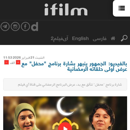
فارسی
English
آی‌فیلم2
السّبت 21 فبرایر 2026 11:53
بالفيديو: الجمهور ينبهر بشارة برنامج "محفل" مع
-
+
الف
عرض أولى حلقاته الرمضانية
شارة برنامج "محفل" تتألق مع بدء عرض البرنامج الرمضاني على قناة آي فيلم