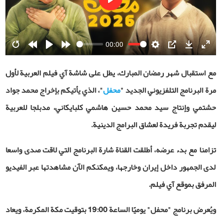
Play
00:00
Restart
Rewind
Play
Forward
Settings
PIP
Download
Ente
10s
10s
fulls
مع استقبال شهر رمضان المبارك، يطل على شاشة آي فيلم العربية لأول
مرة البرنامج التلفزيوني الجديد "
محفل
"، الذي يأتيكم بإخراج محمد جواد
حشتمي وإنتاج سيد محمد حسين هاشمي كلبايكاني، مدبلجا للعربية
ليقدم تجربة فريدة لعشاق البرامج الدينية
.
تزامنا مع بدء عرضه، أطلقت القناة شارة البرنامج التي لاقت صدى واسعا
لدى الجمهور داخل إيران وخارجها، ويمكنكم الآن مشاهدتها عبر الفيديو
المرفق بموقع آي فيلم
.
ويُعرض برنامج "محفل"
يوميًا الساعة 19:00 بتوقيت مكة المكرمة، ويعاد