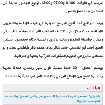
عرضه في الأوقات 01:00 و07:00 و13:00، ليُتيح للجمهور متابعة كل
لحظة من هذا العمل المميز
.
ويعد البرنامج أحد أنجح البرامج الدينية في هيئة الإذاعة والتلفزيون
الإيرانية، حيث يركز على اكتشاف المواهب القرآنية، ويُقدّم خلال ليالي
رمضان بواسطة المقدم رسالت بوذري وخمسة حكام مختصين
:
حسنين
الحلو، أحمد أبو القاسمي، حامد شاكرنجاد، محمد باقر طباطبائي نجاد، وأبو
مصطفى سالارزهي، لتقييم المشاركات القرآنية بعناية واحترافية
.
ويضم "محفل"
30
حلقة ستبث طوال شهر رمضان، مقدمًا تجربة
رمضانية تجمع بين الإمتاع الروحي واكتشاف المواهب القرآنية الصاعدة
.
إقرأ المزيد:
بالفيديو: استعدوا لتجربة رمضانية لا تنسى مع برنامج "محفل" واكتشاف
المواهب القرآنية
!