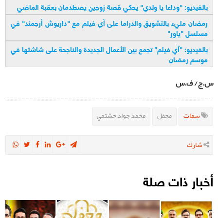
بالفيديو: "وداعا يا ولدي" يحكي قصة زوجين يصطدمان بعقبة الماضي
رمضان مليء بالتشويق والدراما على آي فيلم مع "داريوش أرجمند" في
مسلسل "ياور
"
بالفیديو: "آي فيلم" تجمع بين الأعمال الجديدة والناجحة على شاشتها في
موسم رمضان
س.ج/ ف.س
سمات
محفل
محمد جواد حشتمي
شارك
أخبار ذات صلة