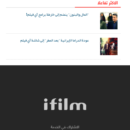
الاکثر تفاعلا
"المال والبنون" ينضم إلى خارطة برامج آي فيلم!
عودة الدراما الإيرانية "بعد المطر" إلى شاشة آي فيلم
الاشتراك في الخدمة