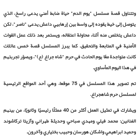
وتتناول قصة مسلسل "يوم الدم" حياة ضابط أمني يدعى راسخ، الذي
يتوصل إلى خيط يقوده إلى واسط بين إرهابيي داعش يدعى "ناصر"، لكن
داعش يتخلص منه أثناء محاولة اعتقاله، ويستمر بعد ذلك عمل القوات
الأمنية في المتابعة والتحقيق. كما يبرز المسلسل قصة خمس عائلات
كانت متواجدة معًا يوم الحادث في حرم "شاه ‌جراغ (ع)"، ويصوّر تجربتهم
في هذا اليوم المأساوي.
تم تصوير هذا المسلسل في 75 موقعا، وهي أحد المواقع الرئيسية
لمسلسل حرم شاهجراغ.
ويشارك في تمثيل العمل أكثر من 40 ممثلًا رئيسيًا وثانويًا، من بينهم
الفنانين: محمد فيلي ومهدي صباحي وحديثة طهراني وآزيتا تركاشوند
وحميد ابراهيمي واشكان هورسان وحبيب بختياري وآخرون.