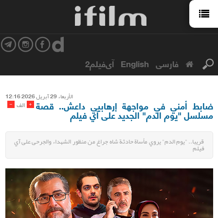
فارسی
English
آی‌فیلم2
الأربعاء 29 آبریل 2026 12:16
ضابط أمني في مواجهة إرهابيي داعش.. قصة
-
+
الف
مسلسل "يوم الدم" الجديد على آي فيلم
قريبا.. "يوم الدم" يروي مأساة حادثة شاه ‌جراغ من منظور الشهداء والجرحى على آي
فيلم