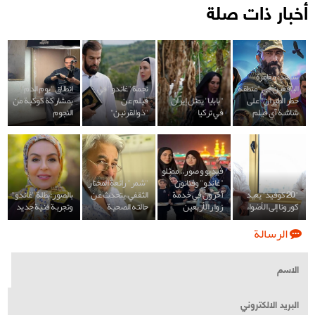
أخبار ذات صلة
شاهد: مغامرة
اليافعين في "منطقة
نجمة "غاندو" في
انطلاق "يوم الدم"
حظر الطيران" على
"بابايا" يمثل إيران
فيلم عن
بمشاركة كوكبة من
شاشة آي فيلم
في تركيا
"ذوالقرنين"
النجوم
فيديو و صور.. ممثلو
"غاندو" وفنانون
"شمر" رائعة المختار
"20 كوفيد" يعيد
آخرون في خدمة
الثقفي، يتحدث عن
بالصور:بطلة "غاندو"
كورونا إلى الأضواء
زوار الأربعين
حالته الصحية
وتجربة فنية جديد
الرسالة