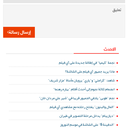
إرسال رسالة
الاحدث
نجمة "كيميا" في إطلالة جديدة على آي فيلم
ماذا يريد جمهور آي فيلم على الشاشة؟
شاهد: "كرامتي" و"ياري" يرويان مأساة "مزار شريف"
انضمام ثلاثة نجوم إلى أحدث أفلام "بهاره رهنما"
نجم "طوبى" يلتقي الجمهور قريبا في "شير علي مردان خان"
"المال والبنون" يفتتح رحلته مع مشاهدي آي فيلم
"ديازيبام" يدخل مرحلة التصوير في طهران
"الدفينة 5" على الشاشة في موسم النوروز