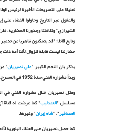
تعليقا على التصريحات الأخيرة لرئيس الولاي
والمغول عبر التاريخ وحاولوا القضاء على 
الشيرازي" وثقافتنا وجذورنا الحضارية، فلن
وتابع قائلا: "قد يتمكنون ظاهريا من تدمير
حضارتنا ليست قابلة للزوال لأننا أمة ذات جذور 
يذكر بان النجم الكبير "
علي نصيريان
" من
وبدأ مشواره الفني سنة 1952 في المسرح.
ومثل نصيريان خلال مشواره الفني في الك
مسلسل "
العندليب
" كما عرضت له قناة آ
العصافير
"، "
شاه إيران
" وغيرها.
كما حصل نصيريان على العنقاء البلورية لأ