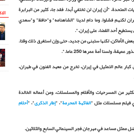
ات المتحدة، "أن إيران لن تختفي أبدا. فقد جاء كثير من البرابرة
الاک
إيران لكنهم فشلوا. وما دام لدينا "الشاهنامه" و"حافظ" و"سعدي
 يستطيع أحد القضاء على إيران
.
".
 بعض الأماكن، لكنها ستبنى من جديد، حتى وإن استغرق ذلك وقتا.
عميقة، ولسنا أمة عمرها 250 عاما
.
".
 كبار عالم التمثيل في إيران، تخرج من معهد الفنون في طهران،
ثير من المسرحيات والأفلام والمسلسلات، ومن أعماله الخالدة
ي فيلم مسلسلات مثل "
الفاكهة المحرمة
"، "
إطار الذكرى
"، "
أحلام
فضل ممثل مساعد في مهرجان فجر السينمائي السابع والثلاثين.