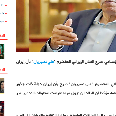
"الدفينة 5" ع
شاه
نجم
الا
لإسلامي، صرح الفنان الإيراني المخضرم "
علي نصيريان
" بأن إيران
الاك
إيراني المخضرم "علی نصیریان" صرح بأن إيران دولة ذات جذور
ارية عميقة وليست دولة عمرها 250 عاما، مؤكدا أن البلاد لن تزول مهما تعرضت لمحاولات التدمير عبر
ر دائرة العلاقات العامة في وزارة الثقافة والإرشاد الإسلامي،