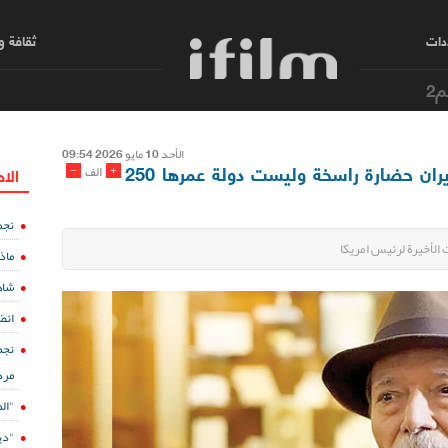
دات
ثقافة 
م2
الأحد 10 مایو 2026 09:54
النجم المخضرم "علی نصیریان": إيران حضارة راسخة وليست دولة عمرها 250
-
+
الف
الا
نجم
الأخيرة لرئيس امریکا
ماذ
شاه
انض
نجم
مرد
"ال
"دي