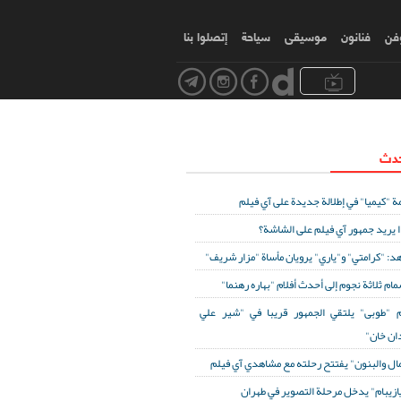
وفن
فنانون
موسیقی
سياحة
إتصلوا بنا
حدث
ة "كيميا" في إطلالة جديدة على آي فيلم
ا يريد جمهور آي فيلم على الشاشة؟
د: "كرامتي" و"ياري" يرويان مأساة "مزار شريف"
مام ثلاثة نجوم إلى أحدث أفلام "بهاره رهنما"
 "طوبى" يلتقي الجمهور قريبا في "شير علي
ان خان"
مال والبنون" يفتتح رحلته مع مشاهدي آي فيلم
ازيبام" يدخل مرحلة التصوير في طهران