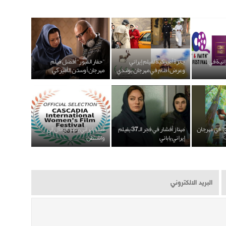
رانية في
جائزة أميركية لفيلم إيراني
"حفار القبور" أفضل فيلم
وعرض أفلام في مهرجان بولندي
مهرجان أوستن الأميركي
ي" في مهرجان
مهناز أفشار في فجر الـ 37 بفيلم
فيلم ايراني يشد الرحال الى
إيراني ياباني
واشنطن