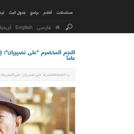
مسلسلات
أفلام
برامج
جدول البث
ترد
فارسی
English
آی‌فیل
عاما
رد النجم المخضرم "علی نصیریان" على التصريحات 