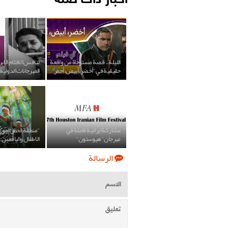
الليلة.. قصة مستوحاة من واقعة
تنافس الافلام الاي
حقيقية في "أخضر، أبيض، أحمر"
المهرجانات الدولية
مشاركة ايرانية فاعلة في
"منطقة الحظر الجو
مهرجان "هيوستون"
الاطفال واليافعين
الرسالة