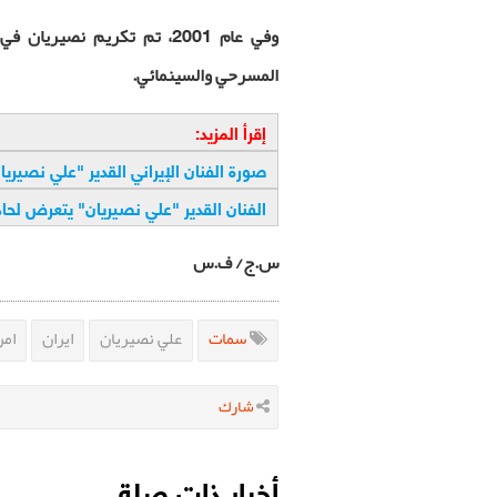
وفي عام 2001، تم تكريم نصي
المسرحي والسينمائي.
إقرأ المزيد:
صورة الفنان الإيراني القدير "علي نصيريا
الفنان القدير "علي نصيريان" يتعرض لحا
س.ج/ ف.س
سمات
علي نصيريان
ايران
امر
شارك
أخبار ذات صلة