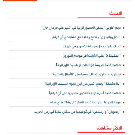
الاحدث
نجم "طوبى" يلتقي الجمهور قريبا في "شير علي مردان خان"
"المال والبنون" يفتتح رحلته مع مشاهدي آي فيلم
"ديازيبام" يدخل مرحلة التصوير في طهران
"الدفينة 5" على الشاشة في موسم النوروز
شاهد: قصة جريمة هزت الدبلوماسية الإيرانية!
نجمان جديدان يلتحقان بمسلسل "الأبطال العشرة"
"بلا مشنقة" يجمع اثنين من أبرز نجوم السينما الإيرانية
شاهد: قصة أسرة تواجه اختبارا مصيريا على آي فيلم!
عودة الدراما الإيرانية "بعد المطر" إلى شاشة آي فيلم
"رضويان" و"رستمي" في كوميديا عن سكان بناية في زمن الحرب
الاكثر مشاهدة