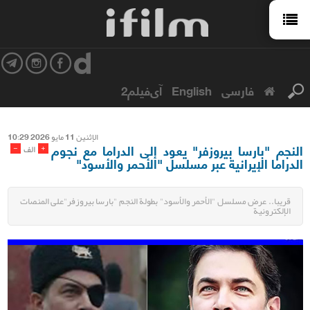
فارسی
English
آی‌فیلم2
الإثنین 11 مایو 2026 10:29
النجم "بارسا بيروزفر" يعود إلى الدراما مع نجوم
-
+
الف
الدراما الإيرانية عبر مسلسل "الأحمر والأسود"
قریبا.. عرض مسلسل "الأحمر والأسود" بطولة النجم "بارسا بيروزفر"على المنصات
الإلكترونية