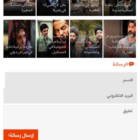
"علي شادمان" بلفتة
"زالاوا" في الأسواق
بطل "في قلبي أنا"
بعد على الشاشة
انسانية جديدة
العالمية
في بلجيكا
الصغيرة
النجم بارسا بيروز فر
تفاصيل جديدة عن
4 مواهب تمثيلية
يعود إلى شاشة
فيلم "سكرة الحب "
إيرانية مرشحة
السينما بعد غياب
السينمائي
للنجومية في
مخرجة ايرانية حكم
طويل!!
وشخصياته
المستقبل
في مهرجان دولي
الرسالة
إرسال رسالة