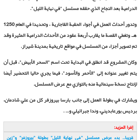
الدرامية بعد النجاح الذي حققه مسلسل "في نهاية الليل".
وتدور أحداث العمل في أجواء الحقبة القاجارية ، وتحديدا في العام 1250
هـ. وتغطي القصة ما يقارب أربعة عقود من الأحداث الدرامية المثيرة وقد
تم تصوير أجزاء من المسلسل في مواقع تاريخية بمدينة شيراز
.
وكان المشروع قد انطلق في البداية تحت اسم "السحر الأبيض"، قبل أن
يتم تغيير عنوانه إلى "الأحمر والأسود"، فيما يجري حاليا التحضير أيضا
لإنتاج نسخة سينمائية منه بالتوازي مع عرض المسلسل
.
ويشارك في بطولة العمل إلى جانب بارسا بيروزفر كل من علي شادمان،
برديس بورعابديني، وندا جبرائيلي و... .
إقرا المزيد:
قريبا.. بدء عرض مسلسل "في نهاية الليل" بطولة "بيروزفر" و"زين