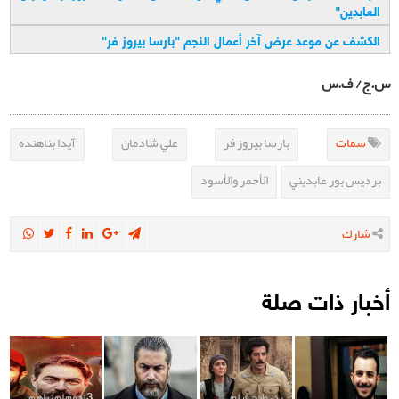
العابدين
"
الكشف عن موعد عرض آخر أعمال النجم "بارسا بيروز فر
"
س.ج/ ف.س
سمات
بارسا بيروز فر
علي شادمان
آيدا بناهنده
برديس بور عابديني
الأحمر والأسود
شارك
أخبار ذات صلة
بدء طرح فيلم
3 نجوم لم نراهم