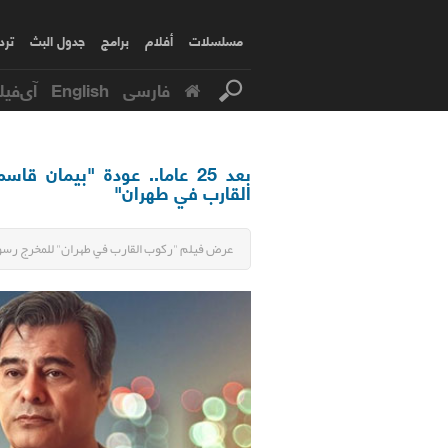
مسلسلات
أفلام
برامج
جدول البث
ترد
فارسی
English
آی‌فیل
بعد 25 عاما.. عودة "بيمان 
القارب في طهران"
عرض فيلم "ركوب القارب في طهران" للمخرج رسول