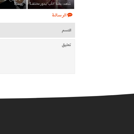
شاهد: بطلة "الأب" بدور مختلف!
روسيا!
الرسالة