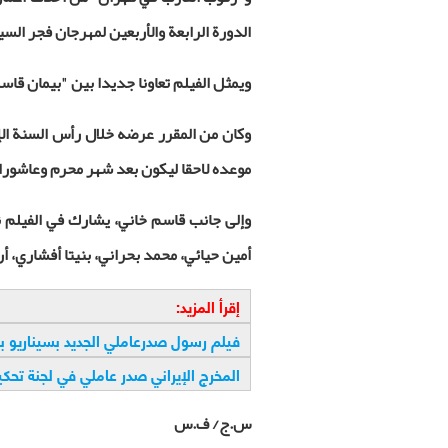
الدورة الرابعة والأربعين لمهرجان فجر السي
ويمثل الفيلم تعاونا جديدا بين "بيمان ق
وكان من المقرر عرضه خلال رأس السنة الإ
موعده لاحقا ليكون بعد شهر محرم وعاشورا
وإلى جانب قاسم خاني، يشارك في الفيلم ن
أمين حيائي، محمد بحراني، بنیتا أفشاري، أر
إقرأ المزيد:
فيلم رسول صدرعاملي الجديد بسيناريو ب
المخرج الإيراني صدر عاملي في لجنة تحك
س.ج/ ف.س