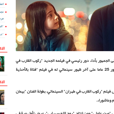
انض
نجم
مرد
"ال
"دي
الا
لى الجمهور بأداء دور رئيسي في فيلمه الجديد "ركوب القارب في
 فيلم
"
فتاة بالأحذية
الاك
فيلم "ركوب القارب في طهران" السينمائي، بطولة الفنان "بيمان
 وعاشوراء.
 "صدرعاملي" ومن إنتاج "روح الله سهرابي"، عرض لأول مرة في