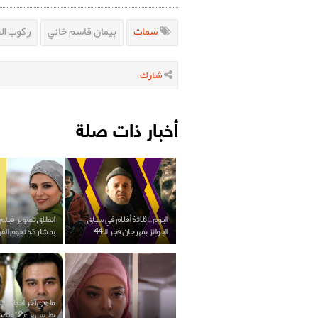
سمات
بيمان قاسم خاني
ركوب ال
شارك
أخبار ذات صلة
اليوم.. ثلاثة أفلام في سباق
انطلاق تصوير فيلم
الجوائز بمهرجان فجر الـ44
بمشاركة نجوم الف
ما هي آخر أخبار في
بطرس برغ2