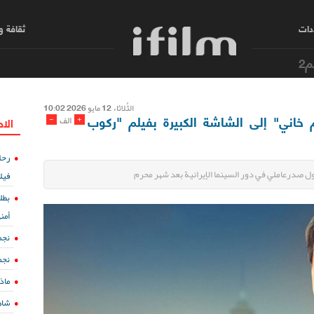
دات
ثقافة 
م2
الثُلاثاء 12 مایو 2026 10:02
قاسم خاني" إلى الشاشة الكبيرة بفيلم "ركوب
-
+
الف
الا
رحل
 صدرعاملي في دور السينما الإيرانية بعد شهر محرم
فيل
بطل
أمن
نجم
نجم
ماذ
شاه