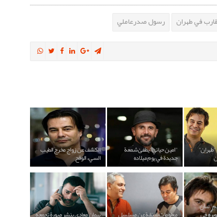
قارب في طهران
رسول صدرعاملي
 "طهران"
"امين حيائي" يطفئ شمعة
الكشف عن زواج مخرج الطيب
ن
جديدة في يوم ميلاده
السيء الوقح
لم "سان
" وتصويره في
معلومات شيّقة عن مسلسل
بيمان معادي ينشر صورة تجمعه