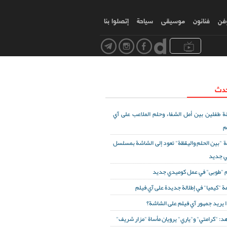
وفن
فنانون
موسیقی
سياحة
إتصلوا بنا
حدث
ة طفلين بين أمل الشفاء وحلم الملاعب على آي
م
ة "بين الحلم واليقظة" تعود إلى الشاشة بمسلسل
ي جديد
 "طوبى" في عمل كوميدي جديد
ة "كيميا" في إطلالة جديدة على آي فيلم
ا يريد جمهور آي فيلم على الشاشة؟
د: "كرامتي" و"ياري" يرويان مأساة "مزار شريف"