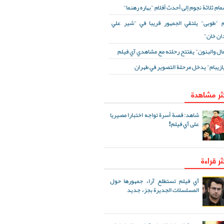
مام ثلاثة نجوم إلى أحدث أفلام "بهاره رهنما"
 "طوبى" يلتقي الجمهور قريبا في "شير علي
ان خان"
مال والبنون" يفتتح رحلته مع مشاهدي آي فيلم
ازيبام" يدخل مرحلة التصوير في طهران
كثر مشاهدة
شاهد: قصة أسرة تواجه اختبارا مصيريا
على آي فيلم!
ثر قراءة
آي فيلم تستطلع آراء جمهورها حول
المسلسلات الجديرة بجزء جديد