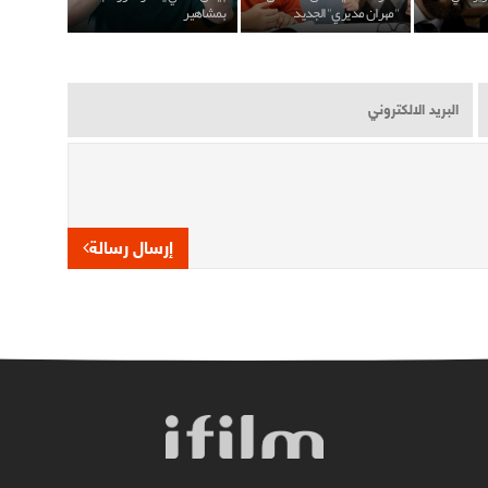
"مهران مديري" الجديد
بمشاهير
إرسال رسالة