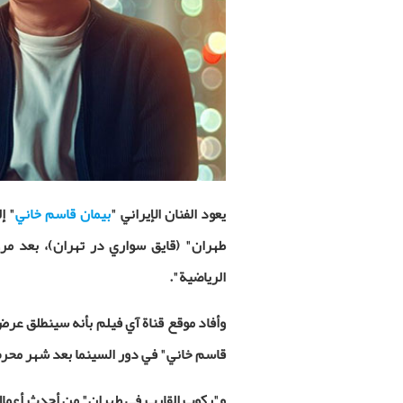
يعود الفنان الإيراني "
بيمان قاسم خاني
" إ
طهران" (قايق سواري در تهران)، بعد مرور 25 عاما على آخر ظهور سينمائي له في
الرياضية".
وأفاد
موقع قناة
آي فيلم بأنه سينطلق عرض 
قاسم خاني" في دور السينما بعد شهر محرم
و"ركوب القارب في طهران" من أحدث أعمال