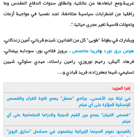
غريبة
.
ومع ابتعادها عن عائلتها، وانطلاق سنوات الدفاع المقدس وما
رافقها من اضطرابات سياسية متلاحقة، تجد نفسها في مواجهة أزمات
وتحولات قاسية تغير مجرى حياتها
.
".
ويشارك في بطولة "طوبى" كل من الفنانين: شبنم قرباني، أمين زندكاني،
هومن برق نورد
و
فريبا متخصص
، برويز فلاحي بور، سودابه بيضائي،
فرهاد آئيش، رحيم نوروزي، رامين راستاد، مهدي سلوكي، شهين
تسليمي، شيما جعفرزاده، فريد قبادي و... .
إقرا المزيد:
في ليلة عيد الأضحى.. برنامج "محفل" يجمع تلاوة القرآن والقصص
الإنسانية المؤثرة على آي فيلم
"
قصص التبيان" يجمع بين القيم الدينية والدراما الاجتماعية على آي
فيلم
بالفيديو: نجوم السينما الإيرانية يجتمعون في مسلسل "سارق الروح"