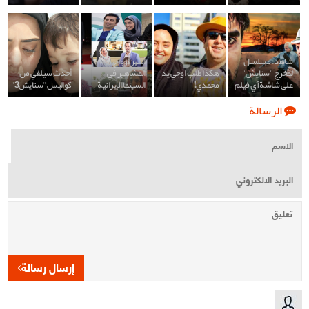
شاهد: مسلسل
أشهر ازواج
لمخرج "ستايش"
هكذا طلب اوجي يد
المشاهير في
أحدث سيلفي من
على شاشة آي فيلم
محمدي!
السينما الإيرانية
كواليس "ستايش3"
الرسالة
إرسال رسالة