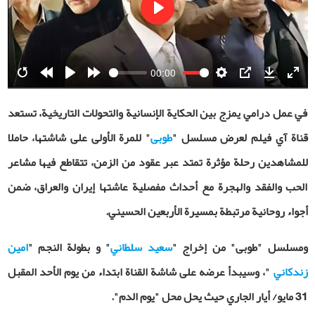
Play
00:00
Restart
Rewind
Play
Forward
Settings
PIP
Download
Ente
10s
10s
fulls
في عمل درامي يمزج بين الحكاية الإنسانية والتحولات التاريخية، تستعد
قناة آي فيلم لعرض مسلسل "
طوبى
" للمرة الأولى على شاشتها، حاملا
للمشاهدين رحلة مؤثرة تمتد عبر عقود من الزمن، تتقاطع فيها مشاعر
الحب والفقد والهجرة مع أحداث مفصلية عاشتها إيران والعراق، ضمن
أجواء روحانية مرتبطة بمسيرة الأربعين الحسيني
.
ومسلسل "طوبى" من إخراج "
سعيد سلطاني
" و بطولة النجم "
امين
زندكاني
"
، وسيبدأ عرضه على شاشة القناة ابتداء من يوم الأحد المقبل
31 مايو/ أيار الجاري حيث يحل محل "يوم الدم".