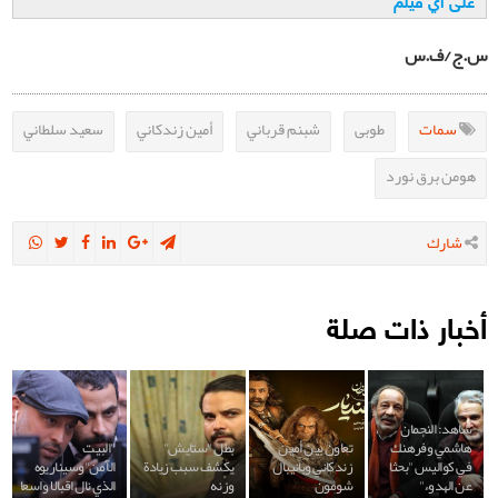
على آي فيلم
س.ج/ف.س
سمات
طوبى
شبنم قرباني
أمين زندكاني
سعيد سلطاني
هومن برق نورد
شارك
أخبار ذات صلة
شاهد: النجمان
هاشمي وفرهنك
تعاون بين أمين
بطل "ستايش"
"البيت
في كواليس "بحثا
زندكاني وبانيبال
يكشف سبب زيادة
الآمن"وسيناريوه
عن الهدوء"
شومون
وزنه
الذي نال اقبالا واسعا