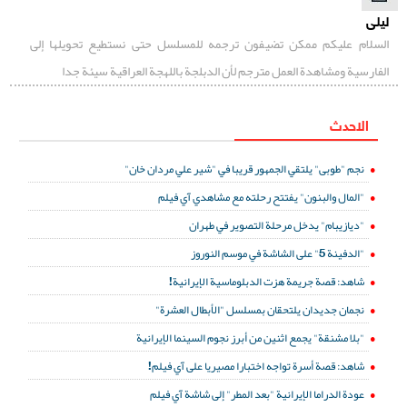
ليلى
السلام عليكم ممكن تضيفون ترجمه للمسلسل حتى نستطيع تحويلها إلى
الفارسية ومشاهدة العمل مترجم لأن الدبلجة باللهجة العراقية سيئة جدا
الاحدث
نجم "طوبى" يلتقي الجمهور قريبا في "شير علي مردان خان"
"المال والبنون" يفتتح رحلته مع مشاهدي آي فيلم
"ديازيبام" يدخل مرحلة التصوير في طهران
"الدفينة 5" على الشاشة في موسم النوروز
شاهد: قصة جريمة هزت الدبلوماسية الإيرانية!
نجمان جديدان يلتحقان بمسلسل "الأبطال العشرة"
"بلا مشنقة" يجمع اثنين من أبرز نجوم السينما الإيرانية
شاهد: قصة أسرة تواجه اختبارا مصيريا على آي فيلم!
عودة الدراما الإيرانية "بعد المطر" إلى شاشة آي فيلم