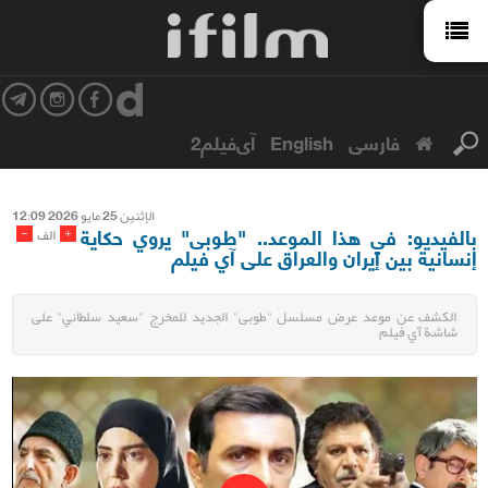
فارسی
English
آی‌فیلم2
الإثنین 25 مایو 2026 12:09
بالفيديو: في هذا الموعد.. "طوبى" يروي حكاية
-
+
الف
إنسانية بين إيران والعراق على آي فيلم
الكشف عن موعد عرض مسلسل "طوبى" الجديد للمخرج "سعيد سلطاني" على
شاشة آي فيلم