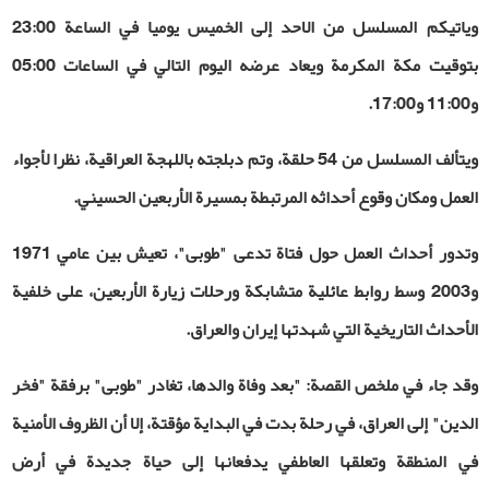
وياتيكم المسلسل من الاحد إلى الخميس يوميا في الساعة 23:00
بتوقيت مكة المكرمة ويعاد عرضه اليوم التالي في الساعات 05:00
و11:00 و17:00.
ويتألف المسلسل من 54 حلقة، وتم دبلجته باللهجة العراقية، نظرا لأجواء
العمل ومكان وقوع أحداثه المرتبطة بمسيرة الأربعين الحسيني.
وتدور أحداث العمل حول فتاة تدعى "طوبى"، تعيش بين عامي 1971
و2003 وسط روابط عائلية متشابكة ورحلات زيارة الأربعين، على خلفية
الأحداث التاريخية التي شهدتها إيران والعراق
.
وقد جاء في ملخص القصة: "بعد وفاة والدها، تغادر "طوبى" برفقة "فخر
الدين" إلى العراق، في رحلة بدت في البداية مؤقتة، إلا أن الظروف الأمنية
في المنطقة وتعلقها العاطفي يدفعانها إلى حياة جديدة في أرض