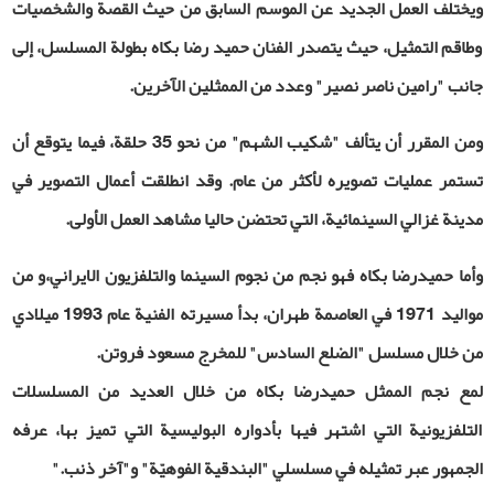
ويختلف العمل الجديد عن الموسم السابق من حيث القصة والشخصيات
وطاقم التمثيل، حيث يتصدر الفنان حميد رضا بكاه بطولة المسلسل، إلى
جانب "رامين ناصر نصير" وعدد من الممثلين الآخرين
.
ومن المقرر أن يتألف "شكيب الشهم" من نحو 35 حلقة، فيما يتوقع أن
تستمر عمليات تصويره لأكثر من عام. وقد انطلقت أعمال التصوير في
مدينة غزالي السينمائية، التي تحتضن حاليا مشاهد العمل الأولى
.
وأما حميدرضا بكاه فهو نجم من نجوم السينما والتلفزيون الايراني،و من
مواليد 1971 في العاصمة طهران، بدأ مسيرته الفنية عام 1993 ميلادي
من خلال مسلسل "الضلع السادس" للمخرج مسعود فروتن
.
لمع نجم الممثل حميدرضا بكاه من خلال العديد من المسلسلات
التلفزيونية التي اشتهر فيها بأدواره البوليسية التي تميز بها، عرفه
الجمهور عبر تمثيله في مسلسلي "البندقية الفوهيّة" و"آخر ذنب
".