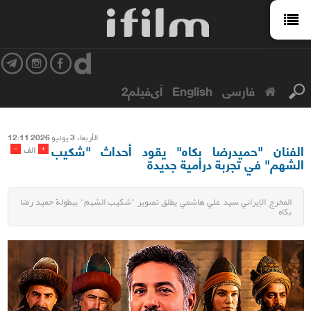
فارسی
English
آی‌فیلم2
الأربعاء 3 یونیو 2026 12:11
الفنان "حميدرضا بكاه" يقود أحداث "شكيب
-
+
الف
الشهم" في تجربة درامية جديدة
المخرج الإيراني سيد علي هاشمي يطلق تصوير "شكيب الشهم" ببطولة حميد رضا
بكاه