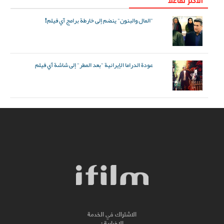
"المال والبنون" ينضم إلى خارطة برامج آي فيلم!
عودة الدراما الإيرانية "بعد المطر" إلى شاشة آي فيلم
الاشتراك في الخدمة
الاخبارية :