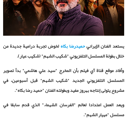
يستعد الفنان الإيراني
حميدرضا بكاه
لخوض تجربة درامية جديدة من
خلال بطولة المسلسل التلفزيوني "شكيب الشهم" (شكيب عيار).
وأفاد موقع قناة آي فيلم بأن المخرج "سيد علي هاشمي" بدأ تصوير
المسلسل التلفزيوني الجديد "شكيب الشهم" قبل أسبوعين، في
مشروع يتولى إنتاجه بهروز مفيد وبطولته الفنان "حميد رضا بكاه".
ويعد العمل امتدادا لعالم "الفرسان الشهماء" الذي قدم سابقا في
مسلسل "مهيار الشهم".