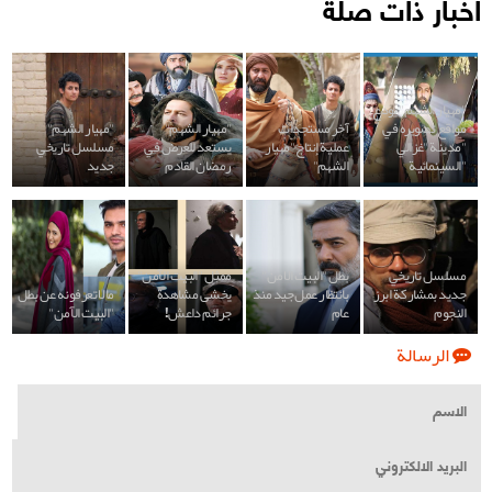
أخبار ذات صلة
"مهيار الشهم" يودع
مواقع تصويره في
آخر مستجدات
"مهيار الشهم"
"مهيار الشهم"
"مدينة "غزالي
عملية إنتاج "مهيار
يستعد للعرض في
مسلسل تاريخي
"السينمائية
الشهم"
رمضان القادم
جديد
مسلسل تاريخي
بطل "البيت الامن"
ممثل "البيت الآمن"
جديد بمشاركة ابرز
بانتظار عمل جيد منذ
يخشى مشاهدة
مالا تعرفونه عن بطل
النجوم
عام
جرائم داعش!
"البيت الآمن"
الرسالة