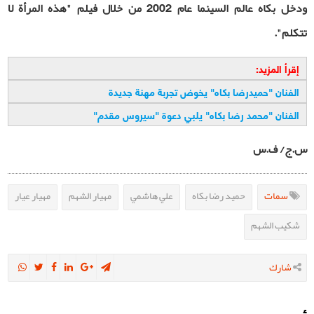
ودخل بكاه عالم السينما عام 2002 من خلال فيلم "هذه المرأة لا
تتكلم".
إقرأ المزيد:
الفنان "حميدرضا بكاه" يخوض تجربة مهنة جديدة
الفنان "محمد رضا بكاه" يلبي دعوة "سيروس مقدم
"
س.ج/ ف.س
سمات
حميد رضا بكاه
علي هاشمي
مهيار الشهم
مهيار عيار
شكيب الشهم
شارك