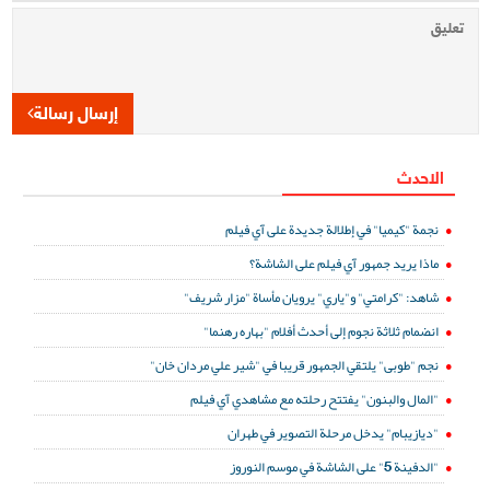
إرسال رسالة
الاحدث
نجمة "كيميا" في إطلالة جديدة على آي فيلم
ماذا يريد جمهور آي فيلم على الشاشة؟
شاهد: "كرامتي" و"ياري" يرويان مأساة "مزار شريف"
انضمام ثلاثة نجوم إلى أحدث أفلام "بهاره رهنما"
نجم "طوبى" يلتقي الجمهور قريبا في "شير علي مردان خان"
"المال والبنون" يفتتح رحلته مع مشاهدي آي فيلم
"ديازيبام" يدخل مرحلة التصوير في طهران
"الدفينة 5" على الشاشة في موسم النوروز