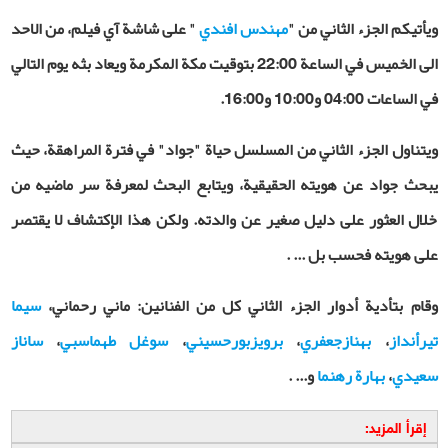
ويأتيكم الجزء الثاني من "
مهندس افندي
" على شاشة آي فيلم، من الاحد
الى الخميس في الساعة 22:00 بتوقيت مكة المكرمة ويعاد بثه يوم التالي
في الساعات 04:00 و10:00 و16:00.
ويتناول الجزء الثاني من المسلسل حياة "جواد" في فترة المراهقة، حيث
يبحث جواد عن هويته الحقيقية، ويتابع البحث لمعرفة سر ماضيه من
خلال العثور على دليل صغير عن والدته. ولكن هذا الإكتشاف لا يقتصر
على هويته فحسب بل ... .
وقام بتأدية أدوار الجزء الثاني كل من الفنانين: ماني رحماني،
سيما
تيرأنداز
،
بهنازجعفري
،
برويزبورحسيني
،
سوغل طهماسبي
،
ساناز
سعيدي
،
بهارة رهنما
و... .
إقرأ المزيد: