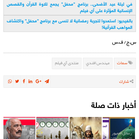
في ليلة عيد الأضحى.. برنامج "محفل" يجمع تلاوة القرآن والقصص
الإنسانية المؤثرة على آي فيلم
بالفيديو: استعدوا لتجربة رمضانية لا تنسى مع برنامج "محفل" واكتشاف
المواهب القرآنية
!
س.ج/ ف.س
سمات
مهندس افندي
منتدى آي فيلم
شارك
أخبار ذات صلة
رسائل الجمهور
قناة آي فيلم
تتصدر احتفالات
آي فيلم تستطلع
تستطلع رأي