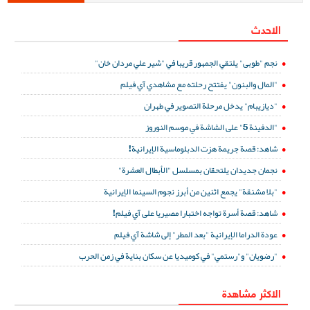
الاحدث
نجم "طوبى" يلتقي الجمهور قريبا في "شير علي مردان خان"
"المال والبنون" يفتتح رحلته مع مشاهدي آي فيلم
"ديازيبام" يدخل مرحلة التصوير في طهران
"الدفينة 5" على الشاشة في موسم النوروز
شاهد: قصة جريمة هزت الدبلوماسية الإيرانية!
نجمان جديدان يلتحقان بمسلسل "الأبطال العشرة"
"بلا مشنقة" يجمع اثنين من أبرز نجوم السينما الإيرانية
شاهد: قصة أسرة تواجه اختبارا مصيريا على آي فيلم!
عودة الدراما الإيرانية "بعد المطر" إلى شاشة آي فيلم
"رضويان" و"رستمي" في كوميديا عن سكان بناية في زمن الحرب
الاكثر مشاهدة