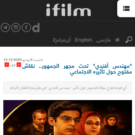
فارسی
English
آی‌فیلم2
السّبت 6 یونیو 2026 12:12
"مهندس أفندي" تحت مجهر الجمهور.. نقاش
-
+
الف
مفتوح حول تأثيره الاجتماعي
آي فيلم تطرح سؤالا للجمهور حول تأثير "مهندس أفندي" في نظرتهم للأطفال الأيتام