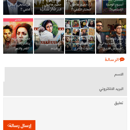
أسبوع الوحدة
آراء جمهورها حول
جمهورها حول
الى متابعي "القاتل
الإسلامية!
"المختار الثقفي"!
الدراما الرمضانية
الخفي"!
سحر شخصية
مقارنة قناة آي فيلم
مسلسلات مميزة
جمهور آي فيلم
"هادي" يجذبه الى
مع نظيراتها من
جديدة تضيء شاشة
يناقش مسلسل
"مهندس افندي"
القنوات الآخرى
آي فيلم
"القمر والنمر"
الرسالة
إرسال رسالة