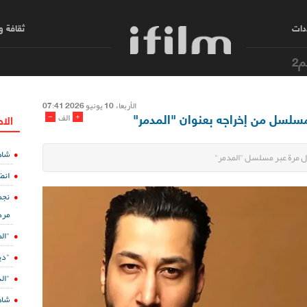
دات
ثقافة 
م2
الأربعاء 10 یونیو 2026 07:41
مسلسل من إخراجه بعنوان "المدمر"
-
+
الف
الا
شاه
ل مرة عبر مسلسل "المدمر"
انض
نجم
مرد
"ال
"دي
"الدفينة 5" ع
شاه