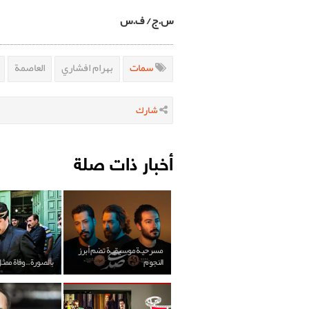
س.ج/ ف.س
سمات
بهرام افشاري
العاصمة
شارك
أخبار ذات صلة
مسرحية موسيقية تضم أبرز
النجوم
بالصورة..وفاة ممث