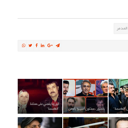
المدمر
كورونا يقضي على ممثلة
ل "العاصمة"
بالصور..ممثلون أصيبوا بالعمى
"العاصمة"