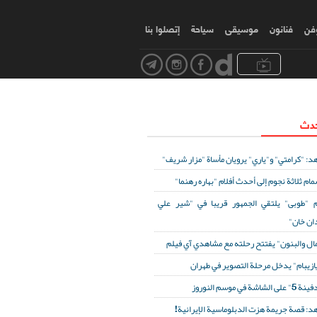
وفن
فنانون
موسیقی
سياحة
إتصلوا بنا
حدث
د: "كرامتي" و"ياري" يرويان مأساة "مزار شريف"
مام ثلاثة نجوم إلى أحدث أفلام "بهاره رهنما"
 "طوبى" يلتقي الجمهور قريبا في "شير علي
ان خان"
مال والبنون" يفتتح رحلته مع مشاهدي آي فيلم
ازيبام" يدخل مرحلة التصوير في طهران
لى الشاشة في موسم النوروز
د: قصة جريمة هزت الدبلوماسية الإيرانية!