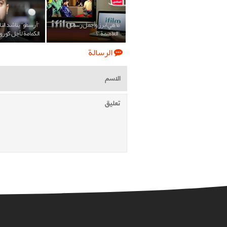
ما هي ابرز وأجمل رسائل
"أرسطو" يناشد النا
"العاصمة"؟
الكمامة لأجل كورون
الرسالة