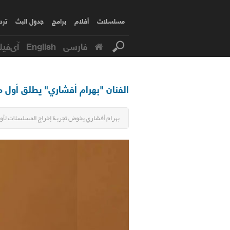
مسلسلات
أفلام
برامج
جدول البث
ترد
فارسی
English
آی‌فیل
الفنان "بهرام أفشاري" يطلق أول 
بهرام أفشاري يخوض تجربة إخراج المسلسلات لأو