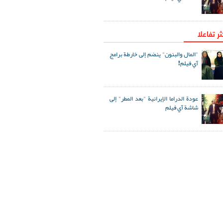
ثر تفاعلا
"المال والبنون" ينضم إلى خارطة برامج
آي فيلم!
عودة الدراما الإيرانية "بعد المطر" إلى
شاشة آي فيلم