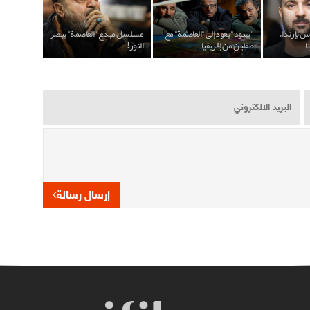
س بإرتداء
"بهبود" يعود إلى "العاصمة" مع
مسلسل مبدع "العاصمة" يبصر
ا
طفلين من إفريقيا
النور!
إرسال رسالة