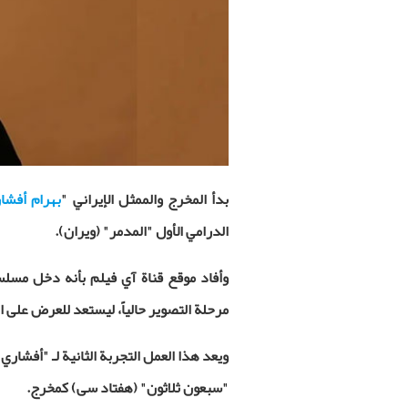
بدأ المخرج والممثل الإيراني "
بهرام أفشا
الدرامي الأول "المدمر" (ويران).
وأفاد موقع قناة آي فيلم بأنه دخل مسل
مرحلة التصوير حالياً، ليستعد للعرض على ا
ويعد هذا العمل التجربة الثانية لـ "أفشاري
"سبعون ثلاثون" (هفتاد سی) كمخرج
.