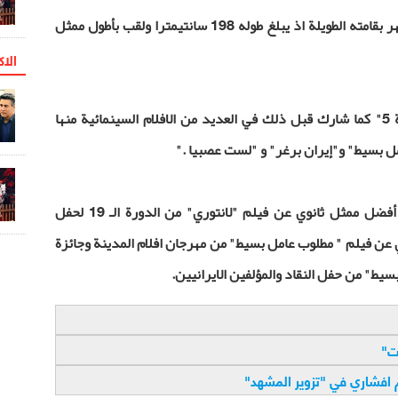
يذكر ان الفنان المتألق بهرام افشاري يشتهر بقامته الطويلة اذ يبلغ طوله 198 سانتيمترا ولقب بأطول ممثل
الاک
ولمع في ادائه المؤثر بمسلسل " العاصمة 5" كما شارك قبل ذلك في العديد من الافلام السينمائية منها
مل بسيط" و"إيران برغر" و "لست عصبيا
".
وترشح افشاري لعدة جوائز أبرزها جائزة أفضل ممثل ثانوي عن فيلم "لانتوري" من الدورة الـ 19 لحفل
ي عن فيلم " مطلوب عامل بسيط" من مهرجان افلام المدينة وجائزة
يط" من حفل النقاد والمؤلفين الايرانيين
.
ت
"
 افشاري في "تزوير المشهد
"