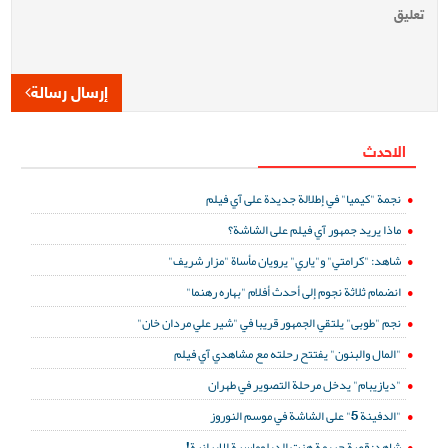
إرسال رسالة
الاحدث
نجمة "كيميا" في إطلالة جديدة على آي فيلم
ماذا يريد جمهور آي فيلم على الشاشة؟
شاهد: "كرامتي" و"ياري" يرويان مأساة "مزار شريف"
انضمام ثلاثة نجوم إلى أحدث أفلام "بهاره رهنما"
نجم "طوبى" يلتقي الجمهور قريبا في "شير علي مردان خان"
"المال والبنون" يفتتح رحلته مع مشاهدي آي فيلم
"ديازيبام" يدخل مرحلة التصوير في طهران
"الدفينة 5" على الشاشة في موسم النوروز
شاهد: قصة جريمة هزت الدبلوماسية الإيرانية!