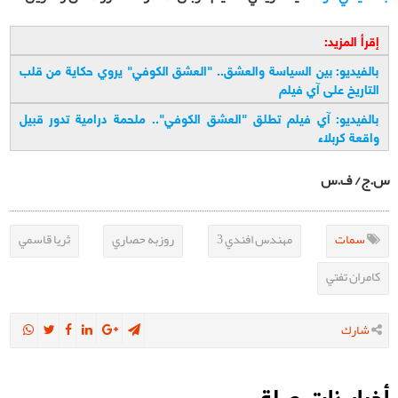
إقرأ المزيد:
بالفيديو: بين السياسة والعشق.. "العشق الكوفي" يروي حكاية من قلب
التاريخ على آي فيلم
بالفيديو: آي فيلم تطلق "العشق الكوفي".. ملحمة درامية تدور قبيل
واقعة كربلاء
س.ج/ ف.س
سمات
مهندس افندي 3
روزبه حصاري
ثريا قاسمي
كامران تفتي
شارك
أخبار ذات صلة