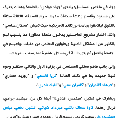
وجاء في ملخص المسلسل: يلتحق "جواد جوادي" بالجامعة وهناك يتعرف
على مسعود وقاسم وتنشأ صداقة بينهما. يبرم الاصدقاء الثلاثة ميثاقا
بالتفوق ليلتحقوا بجامعة بورتلاند الامريكية حيث تعيش "مجكان عباسي"
واثناء اختبار مشروع الماجستير يدخلون منطقة محظورة مما يتسبب لهم
بالكثير من المشاكل الامنية ويحاولون التخلص من عقبات تواجههم في
الجامعة والعمل ثم يتورط الـ3 في مسائل عاطفية مما يصعب سفرهم...
وإلى جانب طاقم ممثلي المسلسل في جزئية الاول والثاني، ستظهر وجوه
فنية جديده بما في ذلك، الفنانة "
ثريا قاسمي
" و "روزبه حصاري"
و"
فرهاد قائميان
" و"
کامران تفتي
" و"
اتابك نادري
".
ويشارك في تمثيل "مهندس افندي3" أيضا كل من: مهشيد جوادي،
فرناز رهنما،
كاوة سماك باشي
،
مهرداد ضيائي
،
افشين نخعي
،
عباس
جمشيدي فر
، سعيد كريمي، نسيم قربان، محمود خسرو منش وآخرين.