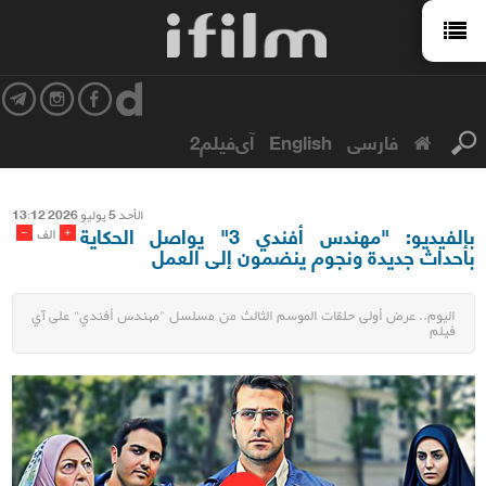
فارسی
English
آی‌فیلم2
الأحد 5 یولیو 2026 13:12
بالفیدیو: "مهندس أفندي 3" يواصل الحكاية
-
+
الف
بأحداث جديدة ونجوم ينضمون إلى العمل
اليوم.. عرض أولى حلقات الموسم الثالث من مسلسل "مهندس أفندي" على آي
فيلم