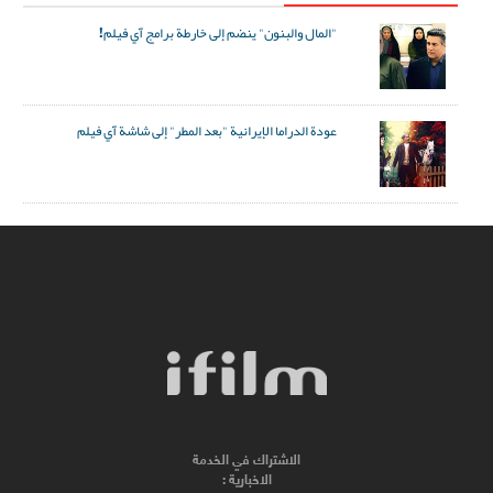
"المال والبنون" ينضم إلى خارطة برامج آي فيلم!
عودة الدراما الإيرانية "بعد المطر" إلى شاشة آي فيلم
الاشتراك في الخدمة
الاخبارية :