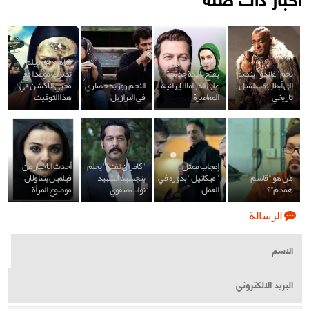
"الأشراف السود"
شاهد: آي فيلم
نجم "غاندو" ينضم
يفتح نافذة جديدة
تضرب موعدا مع
إلى أبطال مسلسل
على الدراما الإيرانية
النجم روزبه حصاري
محبي الأكشن في
تاريخي
المعاصرة
في البرازيل
هذا التوقيت
إعجاب ممثل
"كامران تفتي" يحلم
أحدث الاخبار عن
من هو "قاسم
"ميكائيل" بدوره في
بتجسيد الشهيد
فيلمين يتناولان
همدم"؟
العمل
نواب صفوي
موضوع المرأة
الرسالة