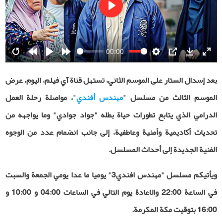
Play
00:00
Restart
Rewind
Play
Forward
Settings
PIP
Download
Ente
10s
10s
fulls
بعد إسدال الستار على الموسم الثاني، تستهل قناة آي فيلم، اليوم، عرض
الموسم الثالث من مسلسل "
مهندس أفندي
"، مواصلة رحلة العمل
الدرامي الذي يتابع تطورات حياة بطله "جواد جوادي" وما يواجهه من
تحديات أكاديمية وأمنية وعاطفية، إلى جانب انضمام عدد من الوجوه
الفنية الجديدة إلى أحداث المسلسل
.
ويأتيكم مسلسل "مهندس افندي3" يوميا ما عدا يومي الجمعة والسبت
في الساعة 22:00 والاعادة يوم التالي في الساعات 04:00 و 10:00 و
16:00 بتوقيت مكة المكرمة.