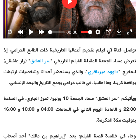
Play
00:00
Restart
Rewind
Play
Forward
Settings
PIP
Download
Ente
10s
10s
fulls
تواصل قناة آي فيلم تقديم أعمالها التاريخية ذات الطابع الدرامي، إذ
تعرض مساء الجمعة المقبلة الفيلم التاريخي "
سر العشق
" (راز عاشقى)
للمخرج "
داوود ميرباقري
"، والذي يستحضر أحداثا وشخصيات ارتبطت
بواقعة كربلاء وما اعقبها، في قالب درامي يجمع التاريخ والبعد الإنساني.
ويأتيكم "سر العشق" مساء الجمعة 10 يوليو/ تموز الجاري، في الساعة
22:00 و الاعادة اليوم التالي في الساعات 04:00 و 10:00 و 16:00
بتوقيت مكة المكرمة.
وجاء في خلاصة قصة الفيلم: يعد "إبراهيم بن مالك" أحد أصحاب