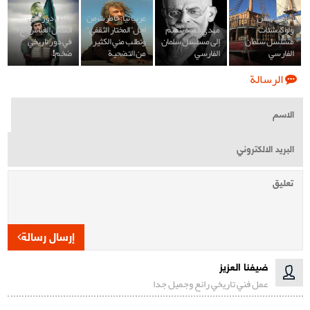
شاهد سفن
عرب نيا: خاطرت من
ممثل دور "ابي
ولوكيشنات
مهدي فقيه ينضم
اجل"المختار الثقفي"
الفضل العباس (ع)"
مسلسل سلمان
إلى مسلسل سلمان
وتطلب مني الكثير
في دور تاريخي
الفارسي
الفارسي
من التضحية
ضخم!
الرسالة
إرسال رسالة
ضيفنا العزيز
عمل فني تاريخي رائع وجميل جدا