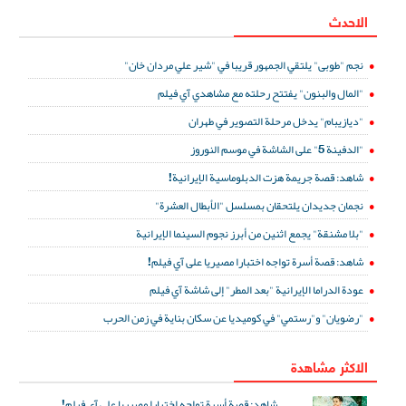
الاحدث
نجم "طوبى" يلتقي الجمهور قريبا في "شير علي مردان خان"
"المال والبنون" يفتتح رحلته مع مشاهدي آي فيلم
"ديازيبام" يدخل مرحلة التصوير في طهران
"الدفينة 5" على الشاشة في موسم النوروز
شاهد: قصة جريمة هزت الدبلوماسية الإيرانية!
نجمان جديدان يلتحقان بمسلسل "الأبطال العشرة"
"بلا مشنقة" يجمع اثنين من أبرز نجوم السينما الإيرانية
شاهد: قصة أسرة تواجه اختبارا مصيريا على آي فيلم!
عودة الدراما الإيرانية "بعد المطر" إلى شاشة آي فيلم
"رضويان" و"رستمي" في كوميديا عن سكان بناية في زمن الحرب
الاكثر مشاهدة
شاهد: قصة أسرة تواجه اختبارا مصيريا على آي فيلم!