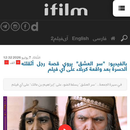
فارسی
English
آی‌فیلم2
الثُلاثاء 7 یولیو 2026 12:32
بالفيديو: "سر العشق" يروي قصة رجل أثقلته
-
+
الف
الحسرة بعد واقعة كربلاء على آي فيلم
في سهرة الجمعة.. "سر العشق" يسلط الضوء على "إبراهيم بن مالك" على آي فيلم