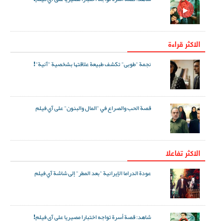
الاكثر قراءة
نجمة "طوبى" تكشف طبيعة علاقتها بشخصية "آنية"!
قصة الحب والصراع في "المال والبنون" على آي فيلم
الاکثر تفاعلا
عودة الدراما الإيرانية "بعد المطر" إلى شاشة آي فيلم
شاهد: قصة أسرة تواجه اختبارا مصيريا على آي فيلم!