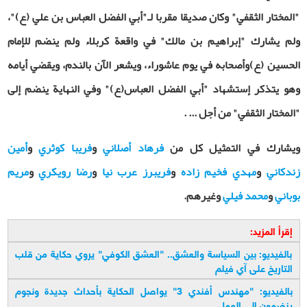
"المختار الثقفي" وكان صديقا مقربا لـ"أبي الفضل العباس بن علي (ع)"،
ولم يشارك "إبراهيم بن مالك" في واقعة كربلاء ولم ينضم للإمام
الحسين (ع)وأصحابه في يوم عاشوراء، ويشعر الآن بالندم، ويقضي أيامه
وهو يتذكر إستشهاد "أبي الفضل العباس(ع)" وفي النهاية ينضم إلى
"المختار الثقفي" من أجل ... .
ويشارك في التمثيل كل من
فرهاد أصلاني
و
فريبا كوثري
و
أمين
زندكاني
و
مهدي فخيم زاده
و
فريبرز عرب نيا
و
رضا رويكري
و
مريم
بوباني
و
محمد فيلي
وغيرهم.
إقرأ المزيد:
بالفيديو: بين السياسة والعشق.. "العشق الكوفي" يروي حكاية من قلب
التاريخ على آي فيلم
بالفیدیو: "مهندس أفندي 3" يواصل الحكاية بأحداث جديدة ونجوم
ينضمون إلى العمل