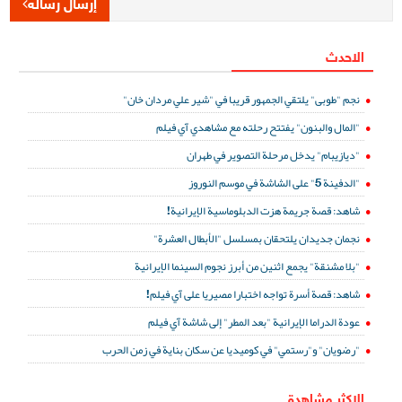
إرسال رسالة
الاحدث
نجم "طوبى" يلتقي الجمهور قريبا في "شير علي مردان خان"
"المال والبنون" يفتتح رحلته مع مشاهدي آي فيلم
"ديازيبام" يدخل مرحلة التصوير في طهران
"الدفينة 5" على الشاشة في موسم النوروز
شاهد: قصة جريمة هزت الدبلوماسية الإيرانية!
نجمان جديدان يلتحقان بمسلسل "الأبطال العشرة"
"بلا مشنقة" يجمع اثنين من أبرز نجوم السينما الإيرانية
شاهد: قصة أسرة تواجه اختبارا مصيريا على آي فيلم!
عودة الدراما الإيرانية "بعد المطر" إلى شاشة آي فيلم
"رضويان" و"رستمي" في كوميديا عن سكان بناية في زمن الحرب
الاكثر مشاهدة