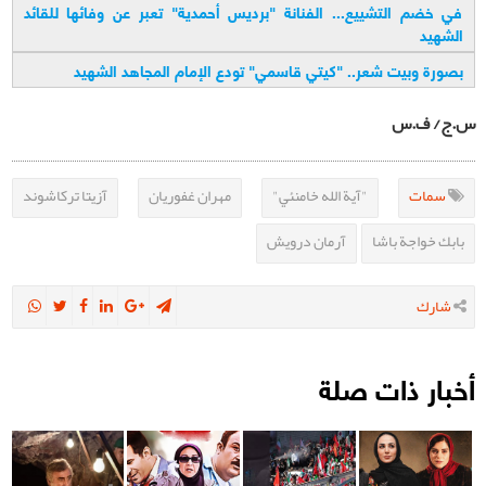
في خضم التشييع... الفنانة "برديس أحمدية" تعبر عن وفائها للقائد
الشهيد
بصورة وبيت شعر.. "كيتي قاسمي" تودع الإمام المجاهد الشهيد
س.ج/ ف.س
سمات
"آية الله خامنئي"
مهران غفوريان
آزيتا تركاشوند
بابك خواجة باشا
آرمان درويش
شارك
أخبار ذات صلة