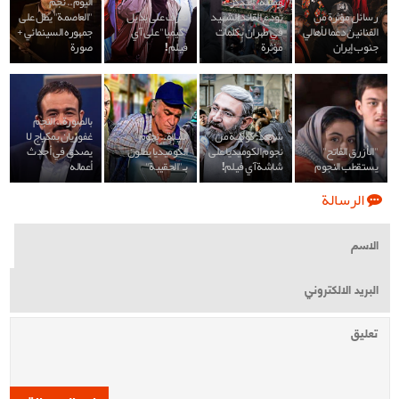
ممثلة "التذكر"
اليوم.. نجم
رسائل مؤثرة من
تودع القائد الشهيد
تعرف على بديل
"العاصمة" يطل على
الفنانين دعما لأهالي
في طهران بكلمات
"كيميا" على آي
جمهوره السينمائي +
جنوب إيران
مؤثرة
فيلم!
صورة
بالصورة.. النجم
شاهد: كوكبة من
الليلة.. نجوم
غفوريان بمكياج لا
"الأزرق الفاتح"
نجوم الكوميديا على
الكوميديا يطلون
يصدق في أحدث
يستقطب النجوم
شاشة آي فيلم!
بـ"الحقيبة"
أعماله
الرسالة