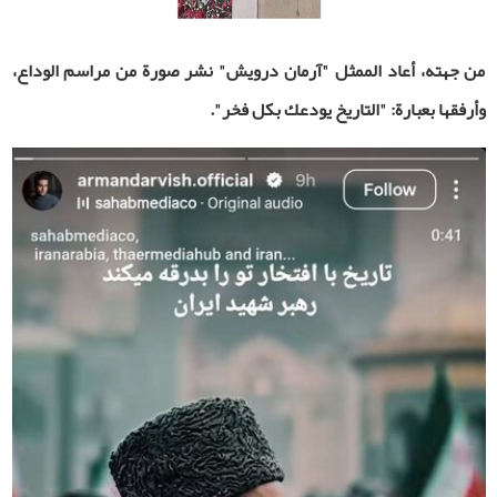
من جهته، أعاد الممثل "آرمان درويش" نشر صورة من مراسم الوداع،
وأرفقها بعبارة: "التاريخ يودعك بكل فخر".