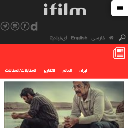
فارسی
English
آی‌فیلم2
ایران
العالم
التقارير
المقابلات/المقالات