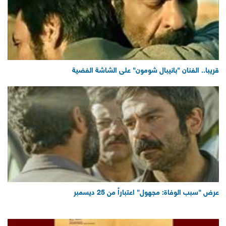
قريبا.. الفنان "بانيبال شومون" على الشاشة الفضية
عرض "سبب الوفاة: مجهول" اعتباراً من 25 ديسمبر