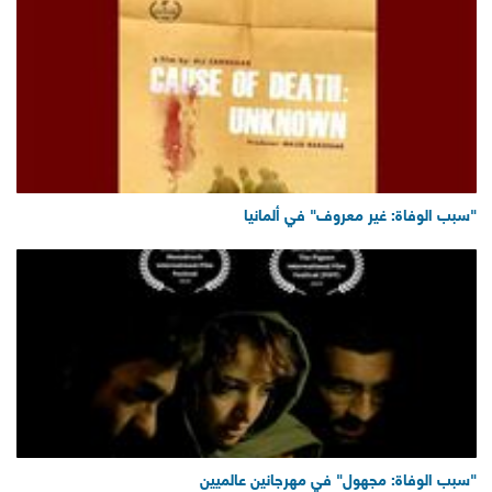
"سبب الوفاة: غير معروف" في ألمانيا
"سبب الوفاة: مجهول" في مهرجانين عالميين