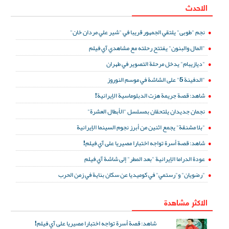
الاحدث
نجم "طوبى" يلتقي الجمهور قريبا في "شير علي مردان خان"
"المال والبنون" يفتتح رحلته مع مشاهدي آي فيلم
"ديازيبام" يدخل مرحلة التصوير في طهران
"الدفينة 5" على الشاشة في موسم النوروز
شاهد: قصة جريمة هزت الدبلوماسية الإيرانية!
نجمان جديدان يلتحقان بمسلسل "الأبطال العشرة"
"بلا مشنقة" يجمع اثنين من أبرز نجوم السينما الإيرانية
شاهد: قصة أسرة تواجه اختبارا مصيريا على آي فيلم!
عودة الدراما الإيرانية "بعد المطر" إلى شاشة آي فيلم
"رضويان" و"رستمي" في كوميديا عن سكان بناية في زمن الحرب
الاكثر مشاهدة
شاهد: قصة أسرة تواجه اختبارا مصيريا على آي فيلم!