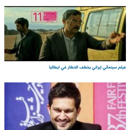
فيلم سينمائي إيراني يخطف الانظار في ايطاليا