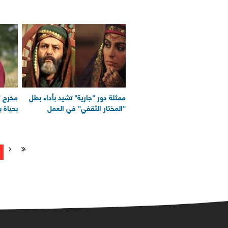
ممثلة دور "جارية" تشيد بأداء بطل
مخرج "
"المختار الثقفي" في العمل
بحياة 