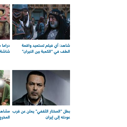
شاهد: آي فيلم تستعيد واقعة
دراما 
الطف في "الكعبة بين النيران"
شاشة آ
بطل "المختار الثقفي" يعلن عن قرب
مشاهد 
عودته إلى إيران
المخرج