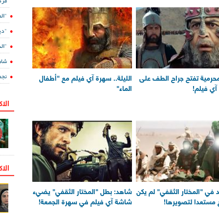
مرد
"ال
"دي
"الدفينة 5" ع
شاه
نجم
محرمية تفتح جراح الطف على
الليلة.. سهرة آي فيلم مع "أطفال
ي فيلم!
الماء"
الا
الاك
في "المختار الثقفي" لم يكن
شاهد: بطل "المختار الثقفي" يضيء
 مستعدا لتصويرها!
شاشة آي فيلم في سهرة الجمعة!