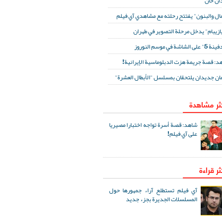
ان خان"
مال والبنون" يفتتح رحلته مع مشاهدي آي فيلم
ازيبام" يدخل مرحلة التصوير في طهران
لى الشاشة في موسم النوروز
د: قصة جريمة هزت الدبلوماسية الإيرانية!
ان جديدان يلتحقان بمسلسل "الأبطال العشرة"
كثر مشاهدة
شاهد: قصة أسرة تواجه اختبارا مصيريا
على آي فيلم!
ثر قراءة
آي فيلم تستطلع آراء جمهورها حول
المسلسلات الجديرة بجزء جديد