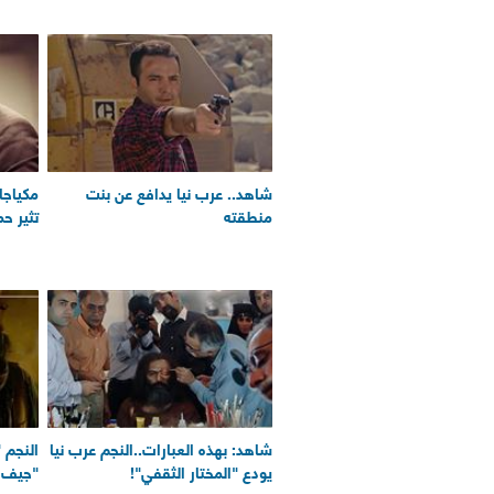
شاهد.. عرب نيا يدافع عن بنت
مكياجا
منطقته
تثير ح
شاهد: بهذه العبارات..النجم عرب نيا
النجم 
يودع "المختار الثقفي"!
"جيف ب