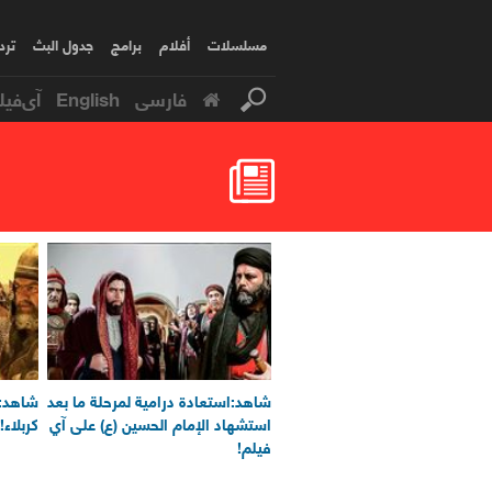
مسلسلات
أفلام
برامج
جدول البث
ترد
فارسی
English
آی‌فیل
شاهد:استعادة درامية لمرحلة ما بعد
شاهد: 
استشهاد الإمام الحسين (ع) على آي
كربلاء!
فيلم!