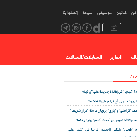
وفن
فنانون
موسیقی
سياحة
إتصلوا بنا
الم
التقارير
المقابلات/المقالات
حدث
ة "كيميا" في إطلالة جديدة على آي فيلم
ا يريد جمهور آي فيلم على الشاشة؟
د: "كرامتي" و"ياري" يرويان مأساة "مزار شريف"
مام ثلاثة نجوم إلى أحدث أفلام "بهاره رهنما"
 "طوبى" يلتقي الجمهور قريبا في "شير علي