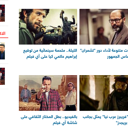
الاک
ت متنوعة لأداء دور "تشمران"
الليلة.. ملحمة سينمائية من توقيع
ماس الجمهور
إبراهيم حاتمي كيا على آي فيلم
"فريبرز عرب نيا" يمثل بجانب
بالفيديو.. بطل المختار الثقافي على
ريجدز"
شاشة آي فيلم