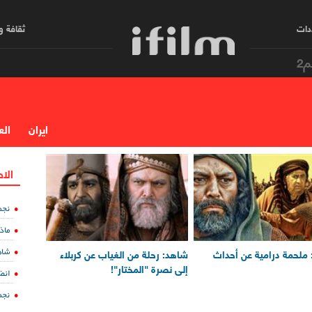
دات
ثقافة 
م2
ایران
الع
الا
نجم
ماذ
شاه
ملحمة درامية عن أحداث
شاهد: رحلة من الغياب عن كربلاء
إلى نصرة "المختار"!
انض
نجم