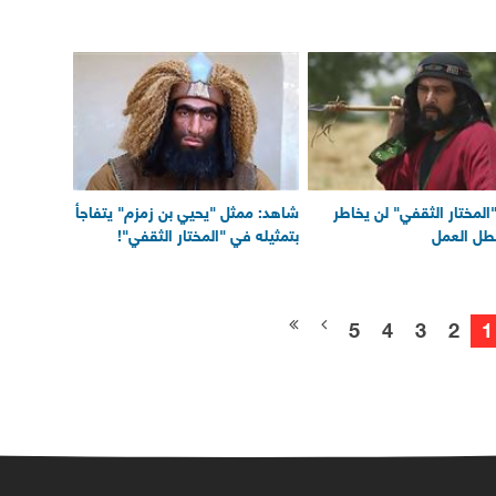
المختار الثقفي" لن يخاطر
شاهد: ممثل "يحيي بن زمزم" يتفاجأ
بطل العمل
بتمثيله في "المختار الثقفي"!
5
4
3
2
1