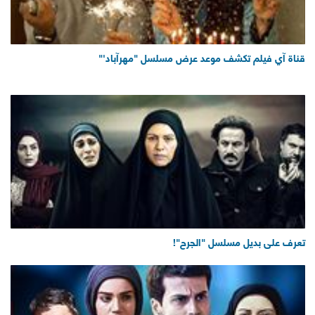
قناة آي فيلم تكشف موعد عرض مسلسل "مهرآباد'"
تعرف على بديل مسلسل "الجرح"!