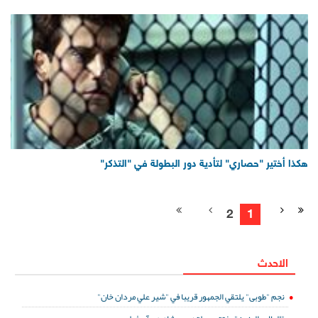
هكذا أختير "حصاري" لتأدية دور البطولة في "التذكر"
2
1
الاحدث
نجم "طوبى" يلتقي الجمهور قريبا في "شير علي مردان خان"