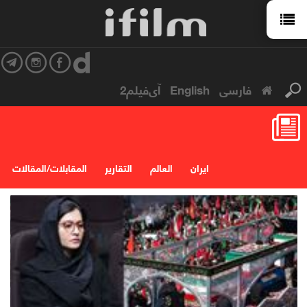
فارسی
English
آی‌فیلم2
ایران
العالم
التقارير
المقابلات/المقالات