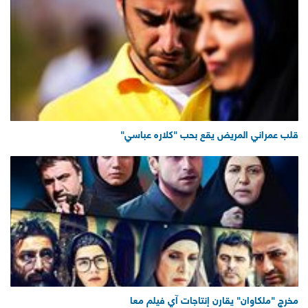
قلب عمراني المريض يقع بحب "كلاره عباسي"
مخرج "ملكاوان" يقارن إنتاجات آي فيلم معا