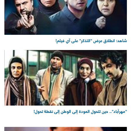
شاهد: انطلاق عرض "التذكر" على آي فيلم!
"مهرآباد".. حين تتحول العودة إلى الوطن إلى نقطة تحول!