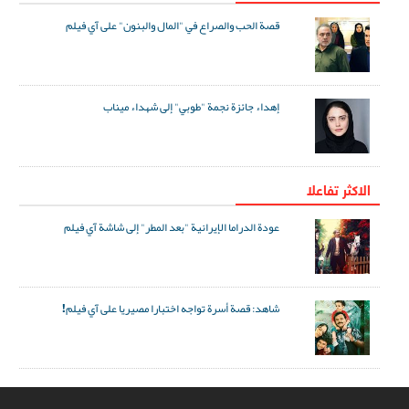
قصة الحب والصراع في "المال والبنون" على آي فيلم
إهداء جائزة نجمة "طوبي" إلى شهداء ميناب
الاکثر تفاعلا
عودة الدراما الإيرانية "بعد المطر" إلى شاشة آي فيلم
شاهد: قصة أسرة تواجه اختبارا مصيريا على آي فيلم!