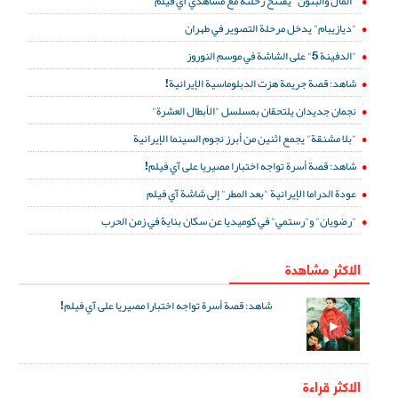
"المال والبنون" يفتتح رحلته مع مشاهدي آي فيلم
"ديازيبام" يدخل مرحلة التصوير في طهران
"الدفينة 5" على الشاشة في موسم النوروز
شاهد: قصة جريمة هزت الدبلوماسية الإيرانية!
نجمان جديدان يلتحقان بمسلسل "الأبطال العشرة"
"بلا مشنقة" يجمع اثنين من أبرز نجوم السينما الإيرانية
شاهد: قصة أسرة تواجه اختبارا مصيريا على آي فيلم!
عودة الدراما الإيرانية "بعد المطر" إلى شاشة آي فيلم
"رضويان" و"رستمي" في كوميديا عن سكان بناية في زمن الحرب
الاكثر مشاهدة
شاهد: قصة أسرة تواجه اختبارا مصيريا على آي فيلم!
الاكثر قراءة