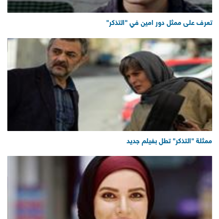
تعرف على ممثل دور امين في "التذكر"
ممثلة "التذكر" تطل بفيلم جديد