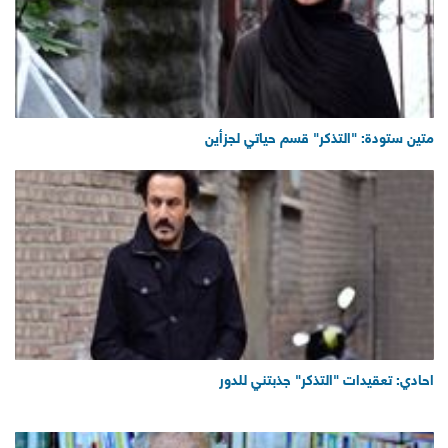
متين ستودة: "التذكر" قسم حياتي لجزأين
احادي: تعقيدات "التذكر" جذبتني للدور