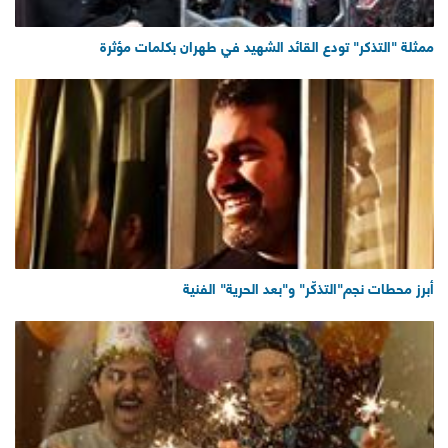
ممثلة "التذكر" تودع القائد الشهيد في طهران بكلمات مؤثرة
أبرز محطات نجم"التذكّر" و"بعد الحرية" الفنية