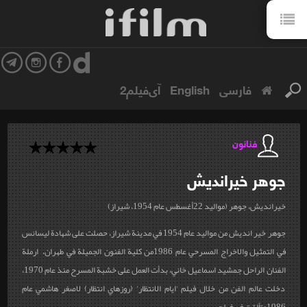
فارسی
English
آی‌فیلم2
فنانون
جوهر
خيرانديش
خيرانديش، جوهر (مواليد 22أغسطس عام 1954، شيراز)
جوهر خير انديش من مواليد عام 1954 في مدينة شيراز، حصلت على شهادة ليسانس
في التمثيل والاخراج المسرحي عام 1986من كلية الفنون الجميلة في طهران، ارملة
الفنان الراحل جمشيد اسماعيل خاني، بدأت العمل على خشبة المسرح منذ عام 1970،
دخلت عالم الفن من خلال فيلم 'ايام الانتظار' (روزهاي انتظار) لاصغر هاشمي عام
1986وتألقت في فيلم...