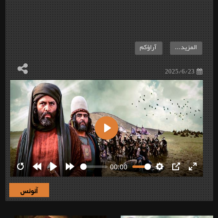
المزيد...
آراؤكم
2025/6/23
Play
00:00
Restart
Rewind
Play
Forward
Settings
PIP
Enter
10s
10s
fullscre
آنونس