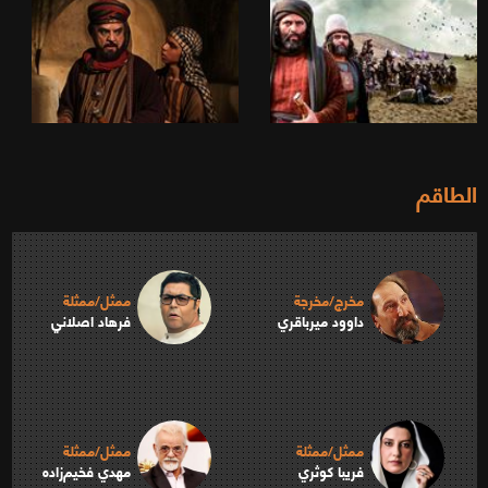
الطاقم
مخرج/مخرجة
ممثل/ممثلة
داوود ميرباقري
فرهاد اصلاني
ممثل/ممثلة
ممثل/ممثلة
فريبا كوثري
مهدي فخیم‌زاده