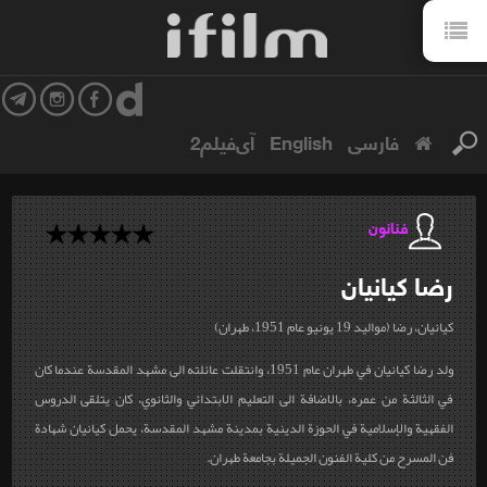
فارسی
English
آی‌فیلم2
فنانون
رضا
كيانيان
كيانيان، رضا (مواليد 19 يونيو عام 1951، طهران)
ولد رضا كيانيان في طهران عام 1951، وانتقلت عائلته الى مشهد المقدسة عندما كان
في الثالثة من عمره، بالاضافة الى التعليم الابتدائي والثانوي، كان يتلقى الدروس
الفقهية والإسلامية في الحوزة الدينية بمدينة مشهد المقدسة، يحمل كيانيان شهادة
فن المسرح من كلية الفنون الجميلة بجامعة طهران
.