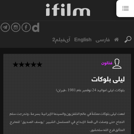
فارسی
English
آی‌فیلم2
فنانون
ليلى
بلوكات
بلوكات، ليلى (مواليد 24 نوفمبر عام 1981 ، طهران)
لمعت ليلى بلوكات ممثلةً في عالم التلفزيون والسينما الإيرانية بسرعة ، وتدرجت سلم
النجاح حتى وصلت الى قمة الإبداع في المسلسل الشهير "يوسف الصديق" للمخرج
المتألق فرج الله سلحشور.