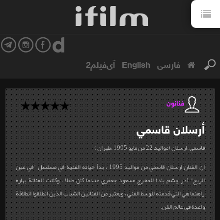
فارسی
English
آی‌فیلم2
فنانون
أرسلان
قاسمي
قاسمي ،ارسلان (مواليد 22 من مايو 1995 ،طهران )
ان الفنان ارسلان قاسمي من مواليد 1995 ، بدأ حياته الفنية في مسلسل "في عين
الريح" (در چشم باد) للمخرج مسعود جعفري عندما كان طفلا ، وكانت الفنانة بهاره
راهنما هي التي قدمته للوسط الفني ، ويعتبر من الفنانين الشباب الذين انطلقوا انطلاقة
واعدة في عالم الفن.