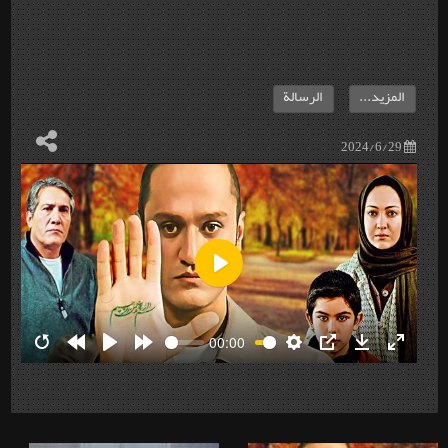
المزيد...
الرسالة
2024/6/29
Play
00:00
Restart
Rewind
Play
Forward
Settings
PIP
Download
Enter
10s
10s
fullscre