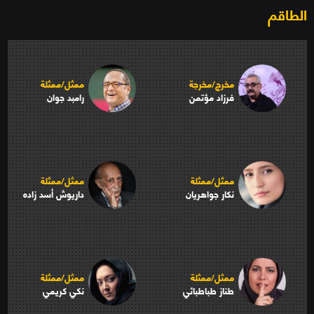
الطاقم
مخرج/مخرجة
ممثل/ممثلة
فرزاد مؤتمن
رامبد جوان
ممثل/ممثلة
ممثل/ممثلة
نكار جواهريان
داريوش أسد زاده
ممثل/ممثلة
ممثل/ممثلة
طناز طباطبائي
نكي كريمي