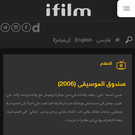
فارسی
English
آی‌فیلم2
الافلام
صندوق الموسيقى (2006)
صبي اسمه "علي" يفقد والدته في سن مبكرة ويعيش مع والده وجده، والد علي
طبيب يعمل في مستشفى ويمتلك صيدلية أيضًا فيذهب علي أحيانًا إلى الصيدلية
ويقضي ساعات هناك وفي أحد الأيام يلتقي برجل يدعى "ملكي" في الصيدلية،
وهذا التعارف يؤدي إلى مغامرات غريبة...