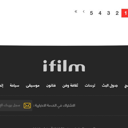
5
4
3
2
1
مج
جدول البث
ترددات
ثقافة وفن
فنانون
موسیقی
سياحة
إتص
الاشتراك في الخدمة الاخبارية :