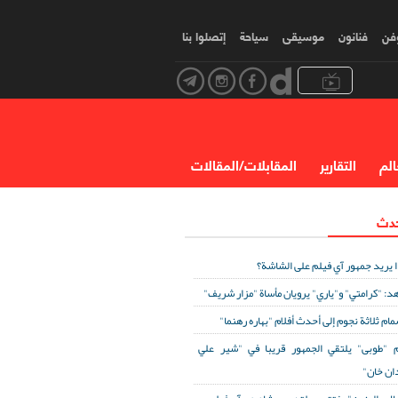
وفن
فنانون
موسیقی
سياحة
إتصلوا بنا
الم
التقارير
المقابلات/المقالات
حدث
ا يريد جمهور آي فيلم على الشاشة؟
د: "كرامتي" و"ياري" يرويان مأساة "مزار شريف"
مام ثلاثة نجوم إلى أحدث أفلام "بهاره رهنما"
 "طوبى" يلتقي الجمهور قريبا في "شير علي
ان خان"