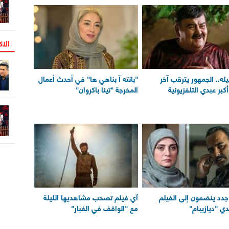
الاک
يله.. الجمهور يترقب آخر
"بانته‌ آ بناهي ‌ها" في أحدث أعمال
كبر عبدي التلفزيونية
المخرجة "تينا باكروان"
جدد ينضمون إلى الفيلم
آي فيلم تصحب مشاهديها الليلة
دي "ديازيبام"
مع "الواقف في الغبار"