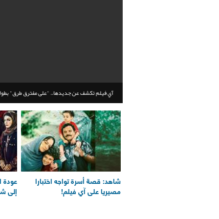
آي فيلم تكشف عن جديدها.. "على مفترق طرق" بطولة
شاهد: قصة أسرة تواجه اختبارا
عودة ال
مصيريا على آي فيلم!
إلى شا