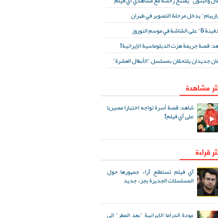
مال والبنون" يفتتح رحلته مع مشاهدي آي فيلم
ازيبام" يدخل مرحلة التصوير في طهران
لى الشاشة في موسم النوروز
د: قصة جريمة هزت الدبلوماسية الإيرانية!
ان جديدان يلتحقان بمسلسل "الأبطال العشرة"
كثر مشاهدة
شاهد: قصة أسرة تواجه اختبارا مصيريا
على آي فيلم!
ثر قراءة
آي فيلم تستطلع آراء جمهورها حول
المسلسلات الجديرة بجزء جديد
عودة الدراما الإيرانية "بعد المطر" إلى