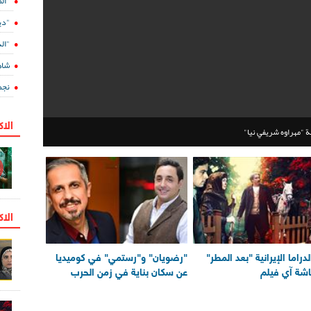
"ال
"دي
"الدفينة 5" ع
شاه
نجم
الا
 "مهراوه شريفي نيا"
الاك
دراما الإيرانية "بعد المطر"
"رضويان" و"رستمي" في كوميديا
شة آي فيلم
عن سكان بناية في زمن الحرب