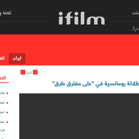
دات
ثقافة 
م2
ایران
الع
-
+
الف
الا
بإطلالة رومانسية في "على مفترق طرق"
ماذ
شاه
انض
نجم
مرد