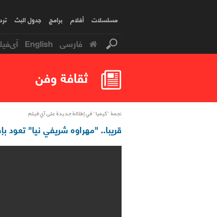
مسلسلات
أفلام
برامج
جدول البث
ترد
فارسی
English
آی‌فیل
ثقافة وفن
نجمة "كيميا" في إطلالة جديدة على آي فيلم
قريبا.. "مهراوه شريفي نيا" تعود 