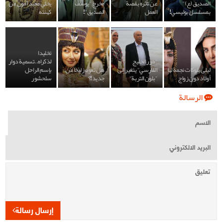
الصديق (ع)"
عن تأثره بقصة
مخرج "يوسف
يخلي معبد آمون من
بمسلسل بوليسي!
العمل
الصديق"!
كهنته
تخليدا
"درر الخليج
لذكراه..تسمية دوار
ليلى بلوكات نجمة لها
الفارسي" يتغير إلى
هل تعود زليخا من
بإسم الراحل
أولاد دون زواج
"بلون التربة"
جديد!؟
سلحشور
الرسالة
إرسال رسالة