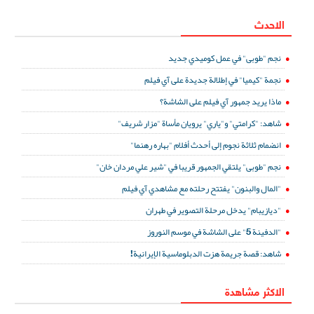
الاحدث
نجم "طوبى" في عمل كوميدي جديد
نجمة "كيميا" في إطلالة جديدة على آي فيلم
ماذا يريد جمهور آي فيلم على الشاشة؟
شاهد: "كرامتي" و"ياري" يرويان مأساة "مزار شريف"
انضمام ثلاثة نجوم إلى أحدث أفلام "بهاره رهنما"
نجم "طوبى" يلتقي الجمهور قريبا في "شير علي مردان خان"
"المال والبنون" يفتتح رحلته مع مشاهدي آي فيلم
"ديازيبام" يدخل مرحلة التصوير في طهران
"الدفينة 5" على الشاشة في موسم النوروز
شاهد: قصة جريمة هزت الدبلوماسية الإيرانية!
الاكثر مشاهدة