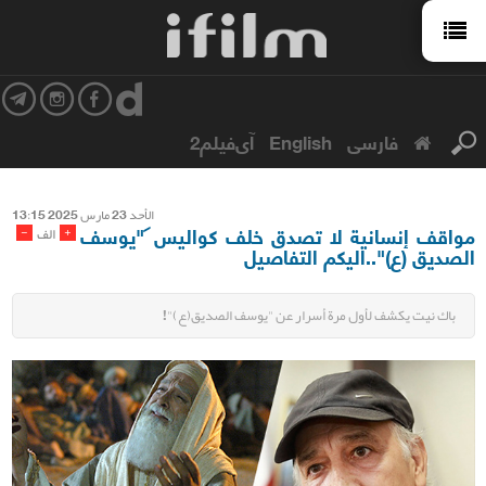
فارسی
English
آی‌فیلم2
الأحد 23 مارس 2025 13:15
مواقف إنسانية لا تصدق خلف كواليس "يوسف
-
+
الف
الصديق (ع)"..اليكم التفاصيل
باك نيت يكشف لأول مرة أسرار عن "يوسف الصديق(ع)"!