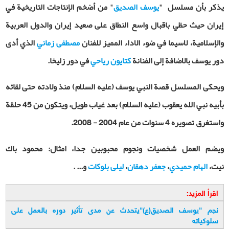
يذكر بأن مسلسل
"
يوسف الصديق
"
من أضخم الإنتاجات التاريخية في
إيران حیث حظي باقبال واسع النطاق على صعيد إيران والدول العربية
والإسلامية، لاسيما في ضوء الاداء المميز للفنان
مصطفى زماني
الذي أدى
دور يوسف بالاضافة إلى الفنانة
كتايون رياحي
في دور زليخا.
ويحكى المسلسل قصة النبي يوسف (عليه السلام) منذ ولادته حتى لقائه
بأبيه نبي الله يعقوب (عليه السلام) بعد غياب طويل، ويتكون من 45 حلقة
واستغرق تصويره 4 سنوات من عام 2004 - 2008.
ويضم العمل شخصيات ونجوم محبوبين جدا، امثال: محمود باك
نيت،
الهام حميدي
،
جعفر دهقان
،
ليلى بلوكات
و... .
اقرأ المزيد:
نجم "يوسف الصديق(ع)"يتحدث عن مدى تأثير دوره بالعمل على
سلوكياته