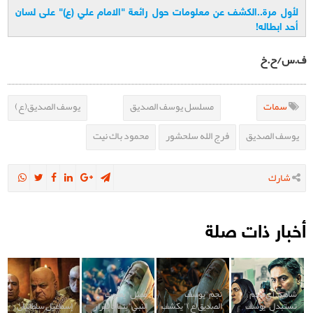
لأول مرة..الكشف عن معلومات حول رائعة "الامام علي (ع)" على لسان
أحد ابطاله
!
ف.س/ح.خ
سمات
مسلسل یوسف الصدیق
يوسف الصديق(ع)
يوسف الصديق
فرج الله سلحشور
محمود باك نيت
شارك
أخبار ذات صلة
شاهد: آي فيلم
نجم "يوسف
ممثل "يعقوب
تستبدل "يوسف
الصديق(ع)" يكشف
النبي" يتفاجأ بقرار
إسماعيل سلطانيان