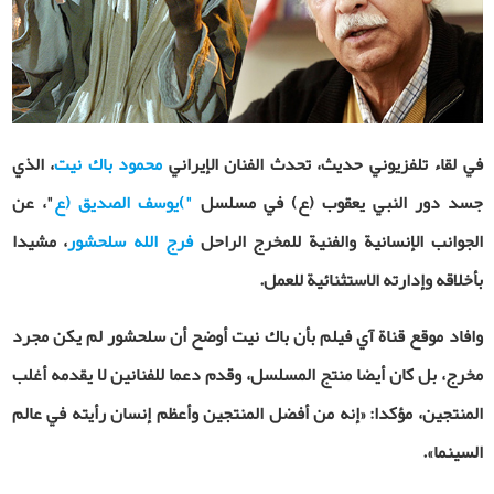
في لقاء تلفزيوني حديث، تحدث الفنان الإيراني
محمود باك نيت
، الذي
جسد دور النبي يعقوب (ع) في مسلسل
"
)
يوسف الصديق (ع
"
، عن
الجوانب الإنسانية والفنية للمخرج الراحل
فرج الله سلحشور
، مشيدا
بأخلاقه وإدارته الاستثنائية للعمل.
وافا
د موقع قناة آي فيلم بأن
باك نيت أوضح أن سلحشور لم يكن مجرد
مخرج، بل كان أيضا منتج المسلسل، وقدم دعما للفنانين لا يقدمه أغلب
المنتجين، مؤكدا: «إنه من أفضل المنتجين وأعظم إنسان رأيته في عالم
السينما».