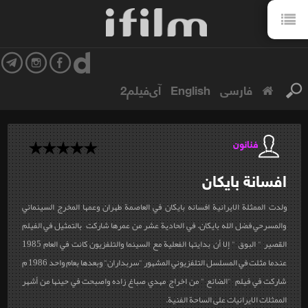
فارسی
English
آی‌فیلم2
فنانون
افسانة
بايكان
ولدت الممثلة الايرانية افسانه بايكان في العاصمة طهران وعمها المخرج السينمائي
والمسرحي فضل الله بايكان. في الحادية عشر من عمرها شاركت بالتمثيل في الفيلم
القصير " البوق " إلا أن بدايتها الفعلية مع السينما والتلفزيون كانت في العام 1985
عندما مثلت في المسلسل التلفزيوني المشهور "سربداران" وبعدها بعام واحد 1986 م
شاركت في فيلم "الضائع " من اخراج مهدي صباغ زاده واصبحت في حينها من أشهر
الممثلات الايرانيات على الساحة الفنية.