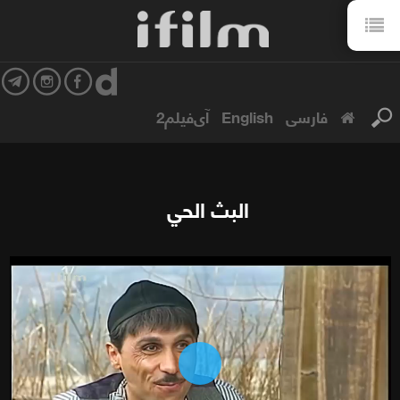
فارسی
English
آی‌فیلم2
البث الحي
Play