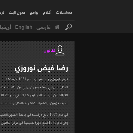
مسلسلات
أفلام
برامج
جدول البث
ترد
فارسی
English
آی‌فیل
فنانون
رضا
فيض نوروزي
فيض نوروزي، رضا (مواليد عام 1951، كرمانشاه)
الفنان الإيراني رضا فيض نوروزي من أبناء محافظة
انتهائه من مرحلة الديبلوم شارك في دورات ال
مدينة قزوين، وتعلم تحت اشراف الفنان رضا محمد
في عام 1971 تابع دراسته في جامعة الفنون ا
وفي عام 1972 اتبع دورة تعليمية في مركز التأهيل الذهني للأطفال...