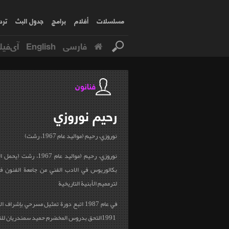
مسلسلات
أفلام
برامج
جدول البث
ترد
فارسی
English
آی‌فیل
فنانون
رحيم
نوروزي
نوروزي، رحيم (مواليد عام 1967، رشت)
نوروزي، رحيم (مواليد عام 1967، رشت
)
يحمل ال
بكالوريوس في الادب الفني من جامعة الفنون ف
لترمميم الأبنية التاريخية
في عام 1987 اتبع دورة تمثيل مسرحي بإشراف الأستاذ بهروز بقائي وفي عام
1991
التحق بدروس المخضرم حميد سمندريان للتم