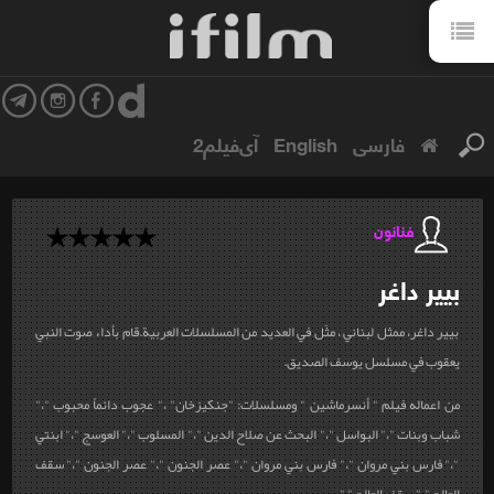
فارسی
English
آی‌فیلم2
فنانون
بيير
داغر
بيير داغر، ممثل لبناني ، مثّل في العديد من المسلسلات العربية.قام بأداء صوت النبي
يعقوب في مسلسل يوسف الصديق.
من اعماله فيلم " أنسرماشين " ومسلسلات:
"
جنكيزخان" ،" عجوب دائماً محبوب "،"
شباب وبنات "،" البواسل "،" البحث عن صلاح الدين "،" المسلوب "،" العوسج "،" ابنتي
"،" فارس بني مروان "،" فارس بني مروان "،" عصر الجنون "،" عصر الجنون "،" سقف
العالم "،" سقف العالم " "...