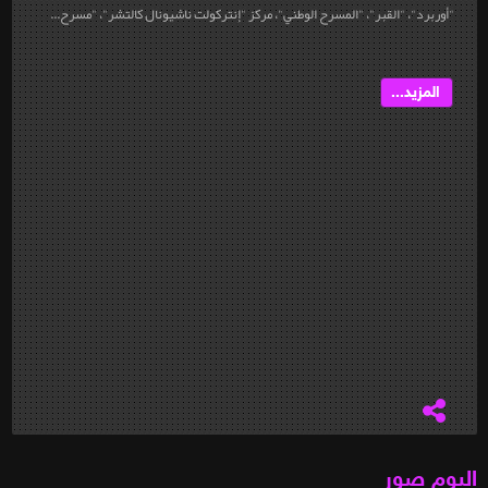
"أوربرد"، "القبر"، "المسرح الوطني"، مركز "إنتركولت ناشيونال كالتشر"، "مسرح...
المزيد...
البوم صور