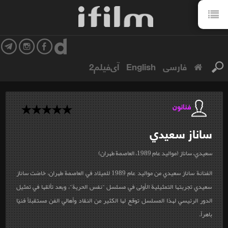
فارسی
English
آی‌فیلم2
فنانون
ساناز
سعيدي
سعيدي، ساناز (مواليد عام 1989، العاصمة طهران)
الفنانة ساناز سعيدي من مواليد عام 1989 للميلاد في العاصمة طهران، خاضت ساناز
سعيدي تجربتها التمثيلية الأولى في مسلسل "نفس الحرية"، وبعد تألقها في تمثيل
الدور الرئيسي لهذا المسلسل توقع لها الكثير من النقاد وأهالي الفن مستقبلاً فنيّا
باهراً.