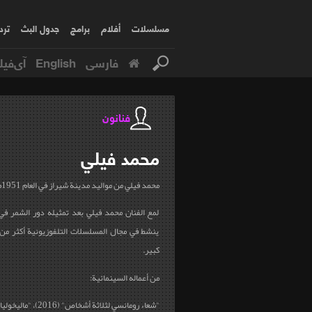
مسلسلات
أفلام
برامج
جدول البث
ترد
فارسی
English
آی‌فیل
فنانون
محمد
فيلي
محمد فيلي من مواليد مدينة شيراز في العام 1951م
لمع الفنان محمد فيلي بعد تمثيله دور الشمر في
ينشط في مجال المسلسلات التلفوزيونية أكثر من 
كبير.
من أعماله السينمائية:
"شعاء رومانسي لثلاثة أشخاص" (2016)، "ماليخوليا" (2016)، "نهاية...