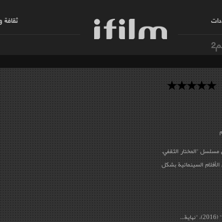
دات
ثقافة 
م2
 مسلسل "المختار الثقفي.
الأفلام السينمائية بشكل