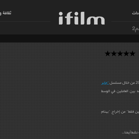
دات
ثقافة 
م2
"جابر
 بين العاملين في الوسط
ن فقط
"
من إخراج "بهنام
 نشط أيضا...