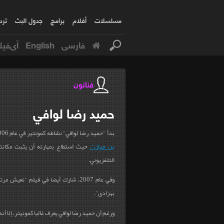
مسلسلات
أفلام
برامج
جدول البث
ترد
فارسی
English
آی‌فیل
فنانون
حميد رضا
لوافي
بدأ "حميد رضا لوافي" نشاطه كمونتير في عام 2006 من خلال مسلسل
بن حيان"،
حيث استطاع بمهارته أن يثبت مكانته
التلفزيوني
.
وفي عام 2007، شارك أيضا في فيلم
"
نعيش مرتي
بهزادی"
.
ورغم أن حميد رضا لوافي يعرف غالبا كمونیتر، إلا أنه